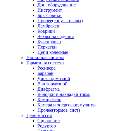
Доп. оборудование
Инструмент
Брызговики
Прочее(сопут. товары)
Ламбрекен
Коврики
Чехлы на сидения
Буксировка
Перчатки
Цепи колесные
Топливная система
Тормозная система
Ресивера
Барабан
Диск тормозной
Вал тормозной
Диафрагма
Колодки и накладки торм.
Компрессор
Камера и энергоаккумулятор
Прочее(тормоз. сист)
Трансмиссия
Сцепление
Редуктор