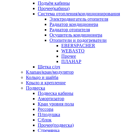
Подъём кабины
Прочее(кабина)
Система отопления/кондиционирования
Электродвигатель отопителя
Радиатор кондиционера
Радиатор отопителя
Осушитель кондиционера
Отопители и подогреватели
EBERSPACHER
WEBASTO
Прочее
ПЛАНАР
Щетка с/оч
Клапан/кран/модулятор
Кольцо и шайба
Крыло и крепление
Подвеска
Подвеска кабины
Амортизатор
Кран уровня пола
Рессора
П/подушка
С/блок
Прочее(подвеска)
Стремянка