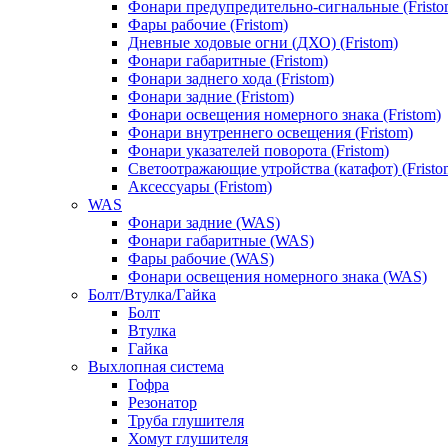
Фонари предупредительно-сигнальные (Fristo
Фары рабочие (Fristom)
Дневные ходовые огни (ДХО) (Fristom)
Фонари габаритные (Fristom)
Фонари заднего хода (Fristom)
Фонари задние (Fristom)
Фонари освещения номерного знака (Fristom)
Фонари внутреннего освещения (Fristom)
Фонари указателей поворота (Fristom)
Светоотражающие утройства (катафот) (Fristo
Аксессуары (Fristom)
WAS
Фонари задние (WAS)
Фонари габаритные (WAS)
Фары рабочие (WAS)
Фонари освещения номерного знака (WAS)
Болт/Втулка/Гайка
Болт
Втулка
Гайка
Выхлопная система
Гофра
Резонатор
Труба глушителя
Хомут глушителя