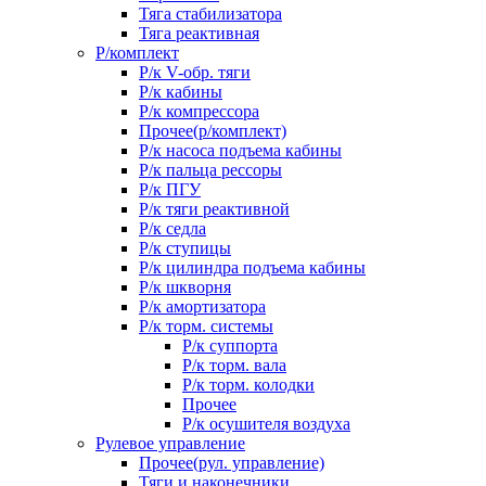
Тяга стабилизатора
Тяга реактивная
Р/комплект
Р/к V-обр. тяги
Р/к кабины
Р/к компрессора
Прочее(р/комплект)
Р/к насоса подъема кабины
Р/к пальца рессоры
Р/к ПГУ
Р/к тяги реактивной
Р/к седла
Р/к ступицы
Р/к цилиндра подъема кабины
Р/к шкворня
Р/к амортизатора
Р/к торм. системы
Р/к суппорта
Р/к торм. вала
Р/к торм. колодки
Прочее
Р/к осушителя воздуха
Рулевое управление
Прочее(рул. управление)
Тяги и наконечники