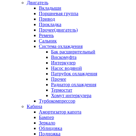
Двигатель
Вкладыши
Поршневая группа
Привод
Прокладка
Прочее(двигатель)
Ремень
Сальник
Система охлаждения
Бак расширительный
Вискомуфта
Интеркулер
Насос водяной
Патрубок охлаждения
Прочее
Радиатор охлаждения
Термостат
Хомут интеркулера
Турбокомпрессор
Кабина
Амортизатор капота
Бампер
Зеркало
Облицовка
Подножка