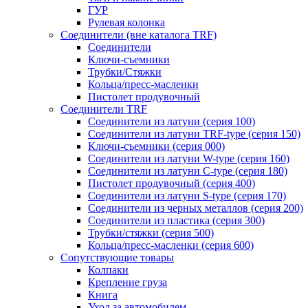
ГУР
Рулевая колонка
Соединители (вне каталога TRF)
Соединители
Ключи-cъемники
Трубки/Стяжки
Кольца/пресс-масленки
Пистолет продувочный
Соединители TRF
Соединители из латуни (серия 100)
Соединители из латуни TRF-type (серия 150)
Ключи-съемники (серия 000)
Соединители из латуни W-type (серия 160)
Соединители из латуни С-type (серия 180)
Пистолет продувочный (серия 400)
Соединители из латуни S-type (серия 170)
Соединители из черных металлов (серия 200)
Соединители из пластика (серия 300)
Трубки/стяжки (серия 500)
Кольца/пресс-масленки (серия 600)
Сопутствующие товары
Колпаки
Крепление груза
Книга
Уход за автомобилем