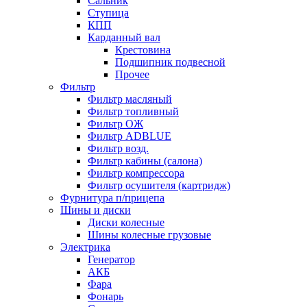
Сальник
Ступица
КПП
Карданный вал
Крестовина
Подшипник подвесной
Прочее
Фильтр
Фильтр масляный
Фильтр топливный
Фильтр ОЖ
Фильтр ADBLUE
Фильтр возд.
Фильтр кабины (салона)
Фильтр компрессора
Фильтр осушителя (картридж)
Фурнитура п/прицепа
Шины и диски
Диски колесные
Шины колесные грузовые
Электрика
Генератор
АКБ
Фара
Фонарь