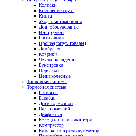
Колпаки
Крепление груза
Книга
Уход за автомобилем
Доп. оборудование
Инструмент
Брызговики
Прочее(сопут. товары)
Ламбрекен
Коврики
Чехлы на сидения
Буксировка
Перчатки
Цепи колесные
Топливная система
Тормозная система
Ресивера
Барабан
Диск тормозной
Вал тормозной
Диафрагма
Колодки и накладки торм.
Компрессор
Камера и энергоаккумулятор