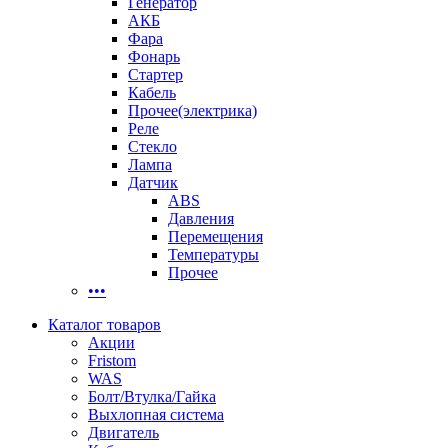
Генератор
АКБ
Фара
Фонарь
Стартер
Кабель
Прочее(электрика)
Реле
Стекло
Лампа
Датчик
ABS
Давления
Перемещения
Температуры
Прочее
•••
Каталог товаров
Акции
Fristom
WAS
Болт/Втулка/Гайка
Выхлопная система
Двигатель