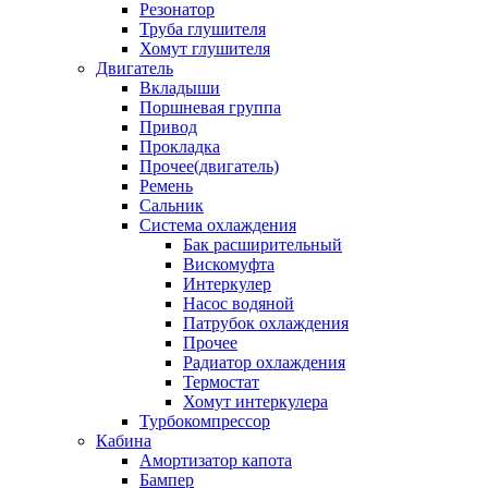
Резонатор
Труба глушителя
Хомут глушителя
Двигатель
Вкладыши
Поршневая группа
Привод
Прокладка
Прочее(двигатель)
Ремень
Сальник
Система охлаждения
Бак расширительный
Вискомуфта
Интеркулер
Насос водяной
Патрубок охлаждения
Прочее
Радиатор охлаждения
Термостат
Хомут интеркулера
Турбокомпрессор
Кабина
Амортизатор капота
Бампер