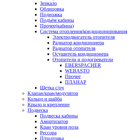
Зеркало
Облицовка
Подножка
Подъём кабины
Прочее(кабина)
Система отопления/кондиционирования
Электродвигатель отопителя
Радиатор кондиционера
Радиатор отопителя
Осушитель кондиционера
Отопители и подогреватели
EBERSPACHER
WEBASTO
Прочее
ПЛАНАР
Щетка с/оч
Клапан/кран/модулятор
Кольцо и шайба
Крыло и крепление
Подвеска
Подвеска кабины
Амортизатор
Кран уровня пола
Рессора
П/подушка