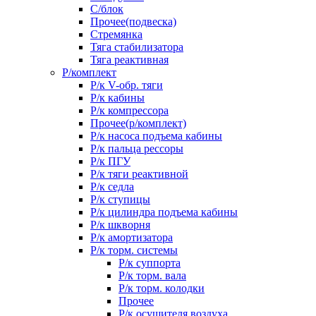
С/блок
Прочее(подвеска)
Стремянка
Тяга стабилизатора
Тяга реактивная
Р/комплект
Р/к V-обр. тяги
Р/к кабины
Р/к компрессора
Прочее(р/комплект)
Р/к насоса подъема кабины
Р/к пальца рессоры
Р/к ПГУ
Р/к тяги реактивной
Р/к седла
Р/к ступицы
Р/к цилиндра подъема кабины
Р/к шкворня
Р/к амортизатора
Р/к торм. системы
Р/к суппорта
Р/к торм. вала
Р/к торм. колодки
Прочее
Р/к осушителя воздуха