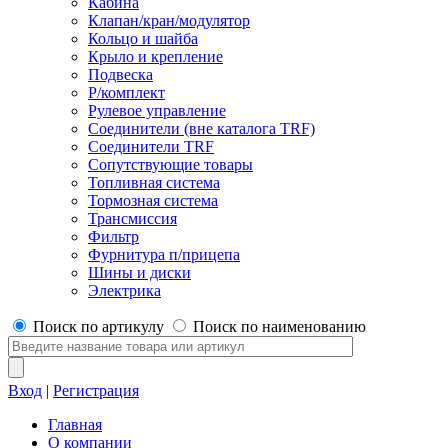
Кабина
Клапан/кран/модулятор
Кольцо и шайба
Крыло и крепление
Подвеска
Р/комплект
Рулевое управление
Соединители (вне каталога TRF)
Соединители TRF
Сопутствующие товары
Топливная система
Тормозная система
Трансмиссия
Фильтр
Фурнитура п/прицепа
Шины и диски
Электрика
Поиск по артикулу
Поиск по наименованию
Вход
|
Регистрация
Главная
О компании