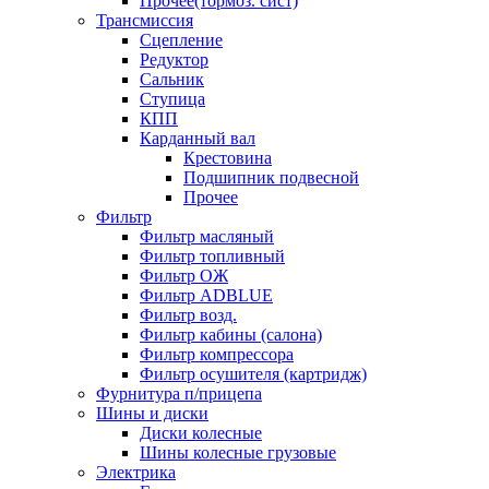
Прочее(тормоз. сист)
Трансмиссия
Сцепление
Редуктор
Сальник
Ступица
КПП
Карданный вал
Крестовина
Подшипник подвесной
Прочее
Фильтр
Фильтр масляный
Фильтр топливный
Фильтр ОЖ
Фильтр ADBLUE
Фильтр возд.
Фильтр кабины (салона)
Фильтр компрессора
Фильтр осушителя (картридж)
Фурнитура п/прицепа
Шины и диски
Диски колесные
Шины колесные грузовые
Электрика