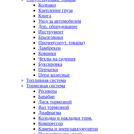
Колпаки
Крепление груза
Книга
Уход за автомобилем
Доп. оборудование
Инструмент
Брызговики
Прочее(сопут. товары)
Ламбрекен
Коврики
Чехлы на сидения
Буксировка
Перчатки
Цепи колесные
Топливная система
Тормозная система
Ресивера
Барабан
Диск тормозной
Вал тормозной
Диафрагма
Колодки и накладки торм.
Компрессор
Камера и энергоаккумулятор