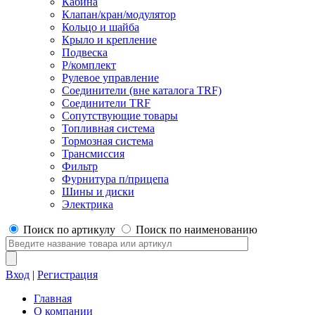
Кабина
Клапан/кран/модулятор
Кольцо и шайба
Крыло и крепление
Подвеска
Р/комплект
Рулевое управление
Соединители (вне каталога TRF)
Соединители TRF
Сопутствующие товары
Топливная система
Тормозная система
Трансмиссия
Фильтр
Фурнитура п/прицепа
Шины и диски
Электрика
Поиск по артикулу
Поиск по наименованию
Вход
|
Регистрация
Главная
О компании