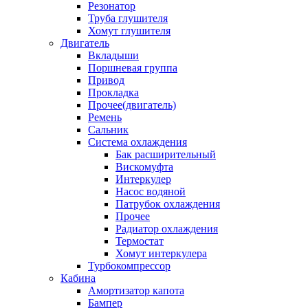
Резонатор
Труба глушителя
Хомут глушителя
Двигатель
Вкладыши
Поршневая группа
Привод
Прокладка
Прочее(двигатель)
Ремень
Сальник
Система охлаждения
Бак расширительный
Вискомуфта
Интеркулер
Насос водяной
Патрубок охлаждения
Прочее
Радиатор охлаждения
Термостат
Хомут интеркулера
Турбокомпрессор
Кабина
Амортизатор капота
Бампер