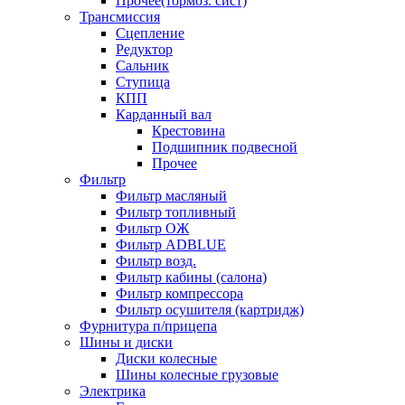
Прочее(тормоз. сист)
Трансмиссия
Сцепление
Редуктор
Сальник
Ступица
КПП
Карданный вал
Крестовина
Подшипник подвесной
Прочее
Фильтр
Фильтр масляный
Фильтр топливный
Фильтр ОЖ
Фильтр ADBLUE
Фильтр возд.
Фильтр кабины (салона)
Фильтр компрессора
Фильтр осушителя (картридж)
Фурнитура п/прицепа
Шины и диски
Диски колесные
Шины колесные грузовые
Электрика