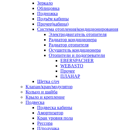
Зеркало
Облицовка
Подножка
Подъём кабины
Прочее(кабина)
Система отопления/кондиционирования
Электродвигатель отопителя
Радиатор кондиционера
Радиатор отопителя
Осушитель кондиционера
Отопители и подогреватели
EBERSPACHER
WEBASTO
Прочее
ПЛАНАР
Щетка с/оч
Клапан/кран/модулятор
Кольцо и шайба
Крыло и крепление
Подвеска
Подвеска кабины
Амортизатор
Кран уровня пола
Рессора
П/подушка