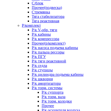
С/блок
Прочее(подвеска)
Стремянка
Тяга стабилизатора
Тяга реактивная
Р/комплект
Р/к V-обр. тяги
Р/к кабины
Р/к компрессора
Прочее(р/комплект)
Р/к насоса подъема кабины
Р/к пальца рессоры
Р/к ПГУ
Р/к тяги реактивной
Р/к седла
Р/к ступицы
Р/к цилиндра подъема кабины
Р/к шкворня
Р/к амортизатора
Р/к торм. системы
Р/к суппорта
Р/к торм. вала
Р/к торм. колодки
Прочее
Р/к осушителя воздуха