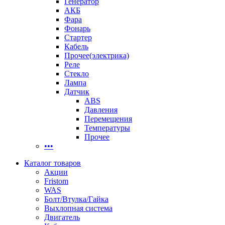
Генератор
АКБ
Фара
Фонарь
Стартер
Кабель
Прочее(электрика)
Реле
Стекло
Лампа
Датчик
ABS
Давления
Перемещения
Температуры
Прочее
•••
Каталог товаров
Акции
Fristom
WAS
Болт/Втулка/Гайка
Выхлопная система
Двигатель