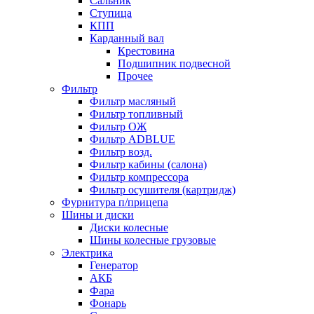
Сальник
Ступица
КПП
Карданный вал
Крестовина
Подшипник подвесной
Прочее
Фильтр
Фильтр масляный
Фильтр топливный
Фильтр ОЖ
Фильтр ADBLUE
Фильтр возд.
Фильтр кабины (салона)
Фильтр компрессора
Фильтр осушителя (картридж)
Фурнитура п/прицепа
Шины и диски
Диски колесные
Шины колесные грузовые
Электрика
Генератор
АКБ
Фара
Фонарь