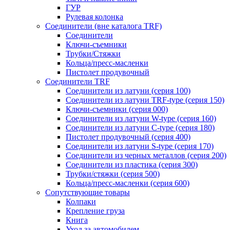
ГУР
Рулевая колонка
Соединители (вне каталога TRF)
Соединители
Ключи-cъемники
Трубки/Стяжки
Кольца/пресс-масленки
Пистолет продувочный
Соединители TRF
Соединители из латуни (серия 100)
Соединители из латуни TRF-type (серия 150)
Ключи-съемники (серия 000)
Соединители из латуни W-type (серия 160)
Соединители из латуни С-type (серия 180)
Пистолет продувочный (серия 400)
Соединители из латуни S-type (серия 170)
Соединители из черных металлов (серия 200)
Соединители из пластика (серия 300)
Трубки/стяжки (серия 500)
Кольца/пресс-масленки (серия 600)
Сопутствующие товары
Колпаки
Крепление груза
Книга
Уход за автомобилем