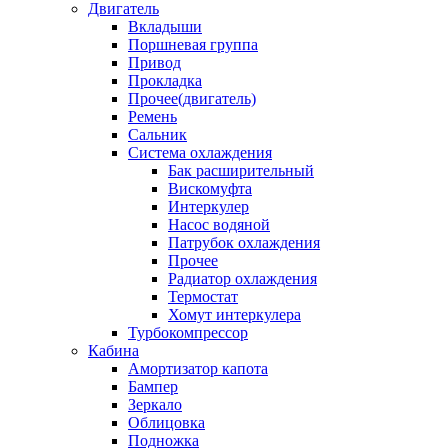
Двигатель
Вкладыши
Поршневая группа
Привод
Прокладка
Прочее(двигатель)
Ремень
Сальник
Система охлаждения
Бак расширительный
Вискомуфта
Интеркулер
Насос водяной
Патрубок охлаждения
Прочее
Радиатор охлаждения
Термостат
Хомут интеркулера
Турбокомпрессор
Кабина
Амортизатор капота
Бампер
Зеркало
Облицовка
Подножка