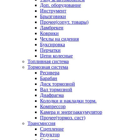
Доп. оборудование
Инструмент
Брызговики
Прочее(сопут. товары)
Ламбрекен
Коврики
Чехлы на сидения
Буксировка
Перчатки
Цепи колесные
Топливная система
Тормозная система
Ресивера
Барабан
Диск тормозной
Вал тормозной
Диафрагма
Колодки и накладки торм.
Компрессор
Камера и энергоаккумулятор
Прочее(тормоз. сист)
Трансмиссия
Сцепление
Редуктор