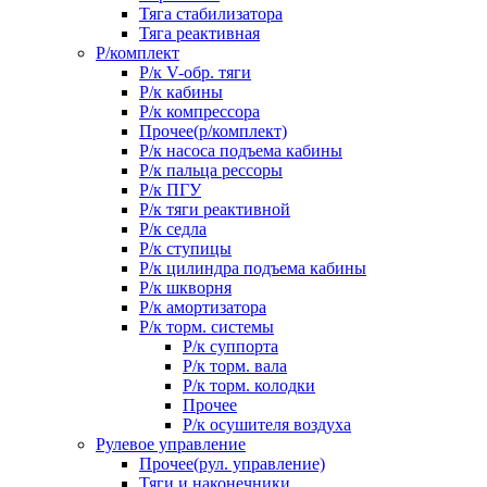
Тяга стабилизатора
Тяга реактивная
Р/комплект
Р/к V-обр. тяги
Р/к кабины
Р/к компрессора
Прочее(р/комплект)
Р/к насоса подъема кабины
Р/к пальца рессоры
Р/к ПГУ
Р/к тяги реактивной
Р/к седла
Р/к ступицы
Р/к цилиндра подъема кабины
Р/к шкворня
Р/к амортизатора
Р/к торм. системы
Р/к суппорта
Р/к торм. вала
Р/к торм. колодки
Прочее
Р/к осушителя воздуха
Рулевое управление
Прочее(рул. управление)
Тяги и наконечники