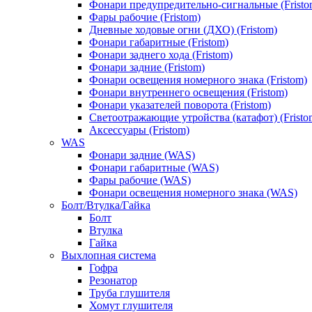
Фонари предупредительно-сигнальные (Fristo
Фары рабочие (Fristom)
Дневные ходовые огни (ДХО) (Fristom)
Фонари габаритные (Fristom)
Фонари заднего хода (Fristom)
Фонари задние (Fristom)
Фонари освещения номерного знака (Fristom)
Фонари внутреннего освещения (Fristom)
Фонари указателей поворота (Fristom)
Светоотражающие утройства (катафот) (Fristo
Аксессуары (Fristom)
WAS
Фонари задние (WAS)
Фонари габаритные (WAS)
Фары рабочие (WAS)
Фонари освещения номерного знака (WAS)
Болт/Втулка/Гайка
Болт
Втулка
Гайка
Выхлопная система
Гофра
Резонатор
Труба глушителя
Хомут глушителя