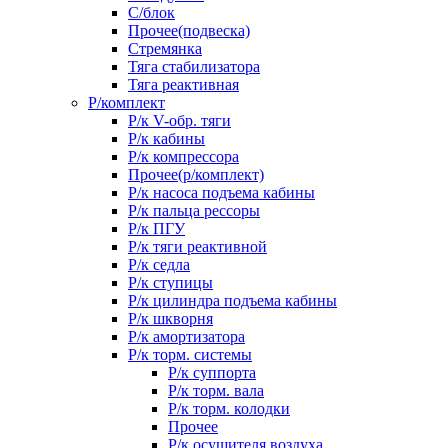
С/блок
Прочее(подвеска)
Стремянка
Тяга стабилизатора
Тяга реактивная
Р/комплект
Р/к V-обр. тяги
Р/к кабины
Р/к компрессора
Прочее(р/комплект)
Р/к насоса подъема кабины
Р/к пальца рессоры
Р/к ПГУ
Р/к тяги реактивной
Р/к седла
Р/к ступицы
Р/к цилиндра подъема кабины
Р/к шкворня
Р/к амортизатора
Р/к торм. системы
Р/к суппорта
Р/к торм. вала
Р/к торм. колодки
Прочее
Р/к осушителя воздуха