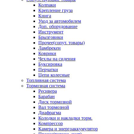
Колпаки
Крепление груза
Книга
Уход за автомобилем
Доп. оборудование
Инструмент
Брызговики
Прочее(сопут. товары)
Ламбрекен
Коврики
Чехлы на сидения
Буксировка
Перчатки
Цепи колесные
Топливная система
Тормозная система
Ресивера
Барабан
Диск тормозной
Вал тормозной
Диафрагма
Колодки и накладки торм.
Компрессор
Камера и энергоаккумулятор