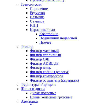
Прочее(тормоз. сист)
Трансмиссия
Сцепление
Редуктор
Сальник
Ступица
КПП
Карданный вал
Крестовина
Подшипник подвесной
Прочее
Фильтр
Фильтр масляный
Фильтр топливный
Фильтр ОЖ
Фильтр ADBLUE
Фильтр возд.
Фильтр кабины (салона)
Фильтр компрессора
Фильтр осушителя (картридж)
Фурнитура п/прицепа
Шины и диски
Диски колесные
Шины колесные грузовые
Электрика