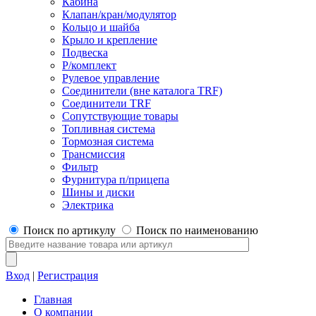
Кабина
Клапан/кран/модулятор
Кольцо и шайба
Крыло и крепление
Подвеска
Р/комплект
Рулевое управление
Соединители (вне каталога TRF)
Соединители TRF
Сопутствующие товары
Топливная система
Тормозная система
Трансмиссия
Фильтр
Фурнитура п/прицепа
Шины и диски
Электрика
Поиск по артикулу
Поиск по наименованию
Вход
|
Регистрация
Главная
О компании