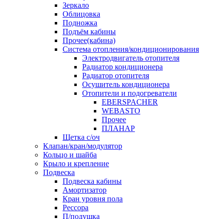
Зеркало
Облицовка
Подножка
Подъём кабины
Прочее(кабина)
Система отопления/кондиционирования
Электродвигатель отопителя
Радиатор кондиционера
Радиатор отопителя
Осушитель кондиционера
Отопители и подогреватели
EBERSPACHER
WEBASTO
Прочее
ПЛАНАР
Щетка с/оч
Клапан/кран/модулятор
Кольцо и шайба
Крыло и крепление
Подвеска
Подвеска кабины
Амортизатор
Кран уровня пола
Рессора
П/подушка