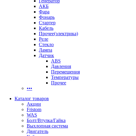
Генератор
АКБ
Фара
Фонарь
Стартер
Кабель
Прочее(электрика)
Реле
Стекло
Лампа
Датчик
ABS
Давления
Перемещения
Температуры
Прочее
•••
Каталог товаров
Акции
Fristom
WAS
Болт/Втулка/Гайка
Выхлопная система
Двигатель