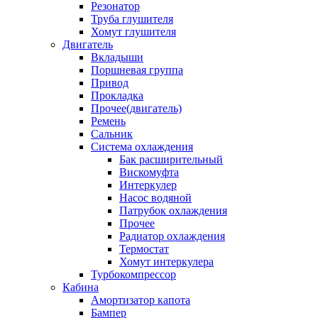
Резонатор
Труба глушителя
Хомут глушителя
Двигатель
Вкладыши
Поршневая группа
Привод
Прокладка
Прочее(двигатель)
Ремень
Сальник
Система охлаждения
Бак расширительный
Вискомуфта
Интеркулер
Насос водяной
Патрубок охлаждения
Прочее
Радиатор охлаждения
Термостат
Хомут интеркулера
Турбокомпрессор
Кабина
Амортизатор капота
Бампер