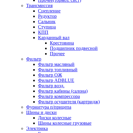
Прочее(тормоз. сист)
Трансмиссия
Сцепление
Редуктор
Сальник
Ступица
КПП
Карданный вал
Крестовина
Подшипник подвесной
Прочее
Фильтр
Фильтр масляный
Фильтр топливный
Фильтр ОЖ
Фильтр ADBLUE
Фильтр возд.
Фильтр кабины (салона)
Фильтр компрессора
Фильтр осушителя (картридж)
Фурнитура п/прицепа
Шины и диски
Диски колесные
Шины колесные грузовые
Электрика