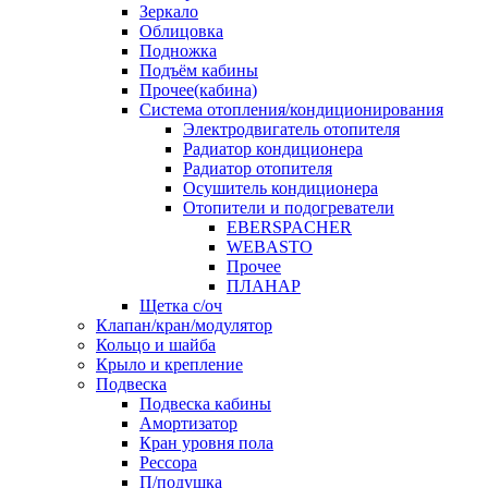
Зеркало
Облицовка
Подножка
Подъём кабины
Прочее(кабина)
Система отопления/кондиционирования
Электродвигатель отопителя
Радиатор кондиционера
Радиатор отопителя
Осушитель кондиционера
Отопители и подогреватели
EBERSPACHER
WEBASTO
Прочее
ПЛАНАР
Щетка с/оч
Клапан/кран/модулятор
Кольцо и шайба
Крыло и крепление
Подвеска
Подвеска кабины
Амортизатор
Кран уровня пола
Рессора
П/подушка