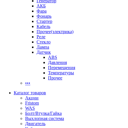
Генератор
АКБ
Фара
Фонарь
Стартер
Кабель
Прочее(электрика)
Реле
Стекло
Лампа
Датчик
ABS
Давления
Перемещения
Температуры
Прочее
•••
Каталог товаров
Акции
Fristom
WAS
Болт/Втулка/Гайка
Выхлопная система
Двигатель