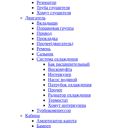
Резонатор
Труба глушителя
Хомут глушителя
Двигатель
Вкладыши
Поршневая группа
Привод
Прокладка
Прочее(двигатель)
Ремень
Сальник
Система охлаждения
Бак расширительный
Вискомуфта
Интеркулер
Насос водяной
Патрубок охлаждения
Прочее
Радиатор охлаждения
Термостат
Хомут интеркулера
Турбокомпрессор
Кабина
Амортизатор капота
Бампер