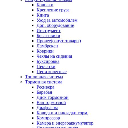
Колпаки
Крепление груза
Книга
Уход за автомобилем
Доп. оборудование
Инструмент
Брызговики
Прочее(сопут. товары)
Ламбрекен
Коврики
Чехлы на сидения
Буксировка
Перчатки
Цепи колесные
Топливная система
Тормозная система
Ресивера
Барабан
Диск тормозной
Вал тормозной
Диафрагма
Колодки и накладки торм.
Компрессор
Камера и энергоаккумулятор