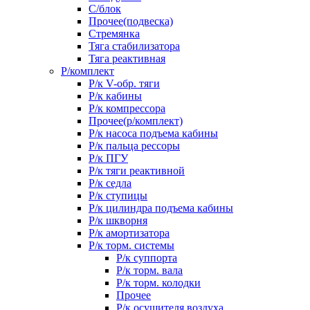
С/блок
Прочее(подвеска)
Стремянка
Тяга стабилизатора
Тяга реактивная
Р/комплект
Р/к V-обр. тяги
Р/к кабины
Р/к компрессора
Прочее(р/комплект)
Р/к насоса подъема кабины
Р/к пальца рессоры
Р/к ПГУ
Р/к тяги реактивной
Р/к седла
Р/к ступицы
Р/к цилиндра подъема кабины
Р/к шкворня
Р/к амортизатора
Р/к торм. системы
Р/к суппорта
Р/к торм. вала
Р/к торм. колодки
Прочее
Р/к осушителя воздуха