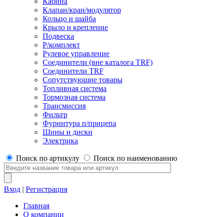
Кабина
Клапан/кран/модулятор
Кольцо и шайба
Крыло и крепление
Подвеска
Р/комплект
Рулевое управление
Соединители (вне каталога TRF)
Соединители TRF
Сопутствующие товары
Топливная система
Тормозная система
Трансмиссия
Фильтр
Фурнитура п/прицепа
Шины и диски
Электрика
Поиск по артикулу
Поиск по наименованию
Вход
|
Регистрация
Главная
О компании