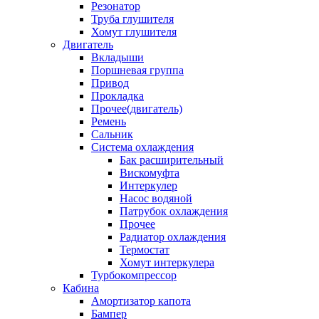
Резонатор
Труба глушителя
Хомут глушителя
Двигатель
Вкладыши
Поршневая группа
Привод
Прокладка
Прочее(двигатель)
Ремень
Сальник
Система охлаждения
Бак расширительный
Вискомуфта
Интеркулер
Насос водяной
Патрубок охлаждения
Прочее
Радиатор охлаждения
Термостат
Хомут интеркулера
Турбокомпрессор
Кабина
Амортизатор капота
Бампер