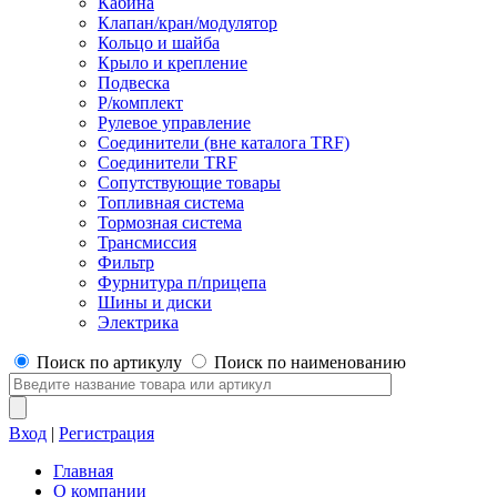
Кабина
Клапан/кран/модулятор
Кольцо и шайба
Крыло и крепление
Подвеска
Р/комплект
Рулевое управление
Соединители (вне каталога TRF)
Соединители TRF
Сопутствующие товары
Топливная система
Тормозная система
Трансмиссия
Фильтр
Фурнитура п/прицепа
Шины и диски
Электрика
Поиск по артикулу
Поиск по наименованию
Вход
|
Регистрация
Главная
О компании