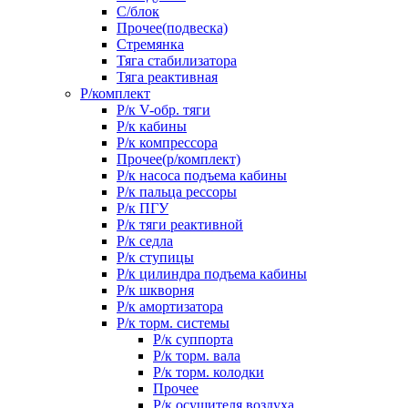
С/блок
Прочее(подвеска)
Стремянка
Тяга стабилизатора
Тяга реактивная
Р/комплект
Р/к V-обр. тяги
Р/к кабины
Р/к компрессора
Прочее(р/комплект)
Р/к насоса подъема кабины
Р/к пальца рессоры
Р/к ПГУ
Р/к тяги реактивной
Р/к седла
Р/к ступицы
Р/к цилиндра подъема кабины
Р/к шкворня
Р/к амортизатора
Р/к торм. системы
Р/к суппорта
Р/к торм. вала
Р/к торм. колодки
Прочее
Р/к осушителя воздуха