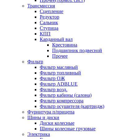
Прочее(тормоз. сист)
Трансмиссия
Сцепление
Редуктор
Сальник
Ступица
КПП
Карданный вал
Крестовина
Подшипник подвесной
Прочее
Фильтр
Фильтр масляный
Фильтр топливный
Фильтр ОЖ
Фильтр ADBLUE
Фильтр возд.
Фильтр кабины (салона)
Фильтр компрессора
Фильтр осушителя (картридж)
Фурнитура п/прицепа
Шины и диски
Диски колесные
Шины колесные грузовые
Электрика