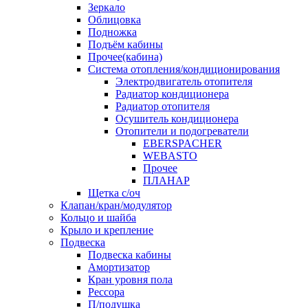
Зеркало
Облицовка
Подножка
Подъём кабины
Прочее(кабина)
Система отопления/кондиционирования
Электродвигатель отопителя
Радиатор кондиционера
Радиатор отопителя
Осушитель кондиционера
Отопители и подогреватели
EBERSPACHER
WEBASTO
Прочее
ПЛАНАР
Щетка с/оч
Клапан/кран/модулятор
Кольцо и шайба
Крыло и крепление
Подвеска
Подвеска кабины
Амортизатор
Кран уровня пола
Рессора
П/подушка