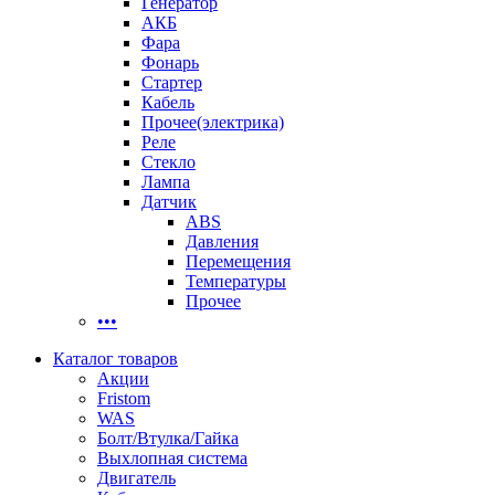
Генератор
АКБ
Фара
Фонарь
Стартер
Кабель
Прочее(электрика)
Реле
Стекло
Лампа
Датчик
ABS
Давления
Перемещения
Температуры
Прочее
•••
Каталог товаров
Акции
Fristom
WAS
Болт/Втулка/Гайка
Выхлопная система
Двигатель