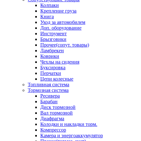
Колпаки
Крепление груза
Книга
Уход за автомобилем
Доп. оборудование
Инструмент
Брызговики
Прочее(сопут. товары)
Ламбрекен
Коврики
Чехлы на сидения
Буксировка
Перчатки
Цепи колесные
Топливная система
Тормозная система
Ресивера
Барабан
Диск тормозной
Вал тормозной
Диафрагма
Колодки и накладки торм.
Компрессор
Камера и энергоаккумулятор