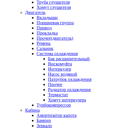
Труба глушителя
Хомут глушителя
Двигатель
Вкладыши
Поршневая группа
Привод
Прокладка
Прочее(двигатель)
Ремень
Сальник
Система охлаждения
Бак расширительный
Вискомуфта
Интеркулер
Насос водяной
Патрубок охлаждения
Прочее
Радиатор охлаждения
Термостат
Хомут интеркулера
Турбокомпрессор
Кабина
Амортизатор капота
Бампер
Зеркало