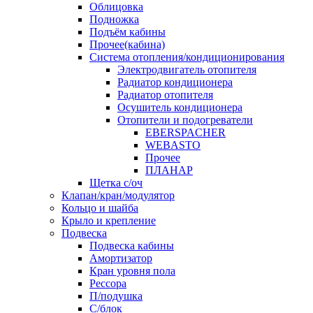
Облицовка
Подножка
Подъём кабины
Прочее(кабина)
Система отопления/кондиционирования
Электродвигатель отопителя
Радиатор кондиционера
Радиатор отопителя
Осушитель кондиционера
Отопители и подогреватели
EBERSPACHER
WEBASTO
Прочее
ПЛАНАР
Щетка с/оч
Клапан/кран/модулятор
Кольцо и шайба
Крыло и крепление
Подвеска
Подвеска кабины
Амортизатор
Кран уровня пола
Рессора
П/подушка
С/блок