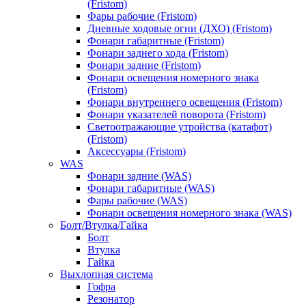
(Fristom)
Фары рабочие (Fristom)
Дневные ходовые огни (ДХО) (Fristom)
Фонари габаритные (Fristom)
Фонари заднего хода (Fristom)
Фонари задние (Fristom)
Фонари освещения номерного знака
(Fristom)
Фонари внутреннего освещения (Fristom)
Фонари указателей поворота (Fristom)
Светоотражающие утройства (катафот)
(Fristom)
Аксессуары (Fristom)
WAS
Фонари задние (WAS)
Фонари габаритные (WAS)
Фары рабочие (WAS)
Фонари освещения номерного знака (WAS)
Болт/Втулка/Гайка
Болт
Втулка
Гайка
Выхлопная система
Гофра
Резонатор