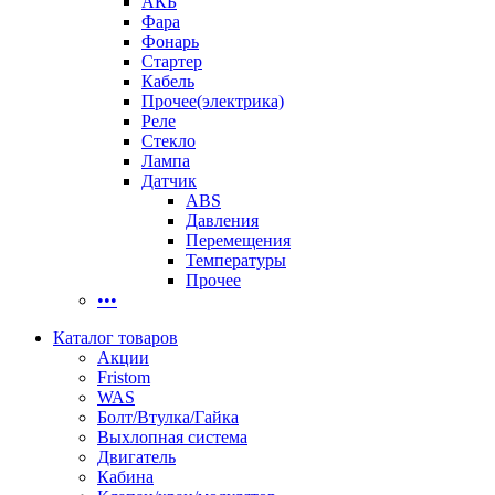
АКБ
Фара
Фонарь
Стартер
Кабель
Прочее(электрика)
Реле
Стекло
Лампа
Датчик
ABS
Давления
Перемещения
Температуры
Прочее
•••
Каталог товаров
Акции
Fristom
WAS
Болт/Втулка/Гайка
Выхлопная система
Двигатель
Кабина