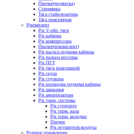
Прочее(подвеска)
Стремянка
Тяга стабилизатора
Тяга реактивная
Р/комплект
Р/к V-обр. тяги
Р/к кабины
Р/к компрессора
Прочее(р/комплект)
Р/к насоса подъема кабины
Р/к пальца рессоры
Р/к ПГУ
Р/к тяги реактивной
Р/к седла
Р/к ступицы
Р/к цилиндра подъема кабины
Р/к шкворня
Р/к амортизатора
Р/к торм. системы
Р/к суппорта
Р/к торм. вала
Р/к торм. колодки
Прочее
Р/к осушителя воздуха
Рулевое управление