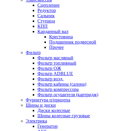
Сцепление
Редуктор
Сальник
Ступица
КПП
Карданный вал
Крестовина
Подшипник подвесной
Прочее
Фильтр
Фильтр масляный
Фильтр топливный
Фильтр ОЖ
Фильтр ADBLUE
Фильтр возд.
Фильтр кабины (салона)
Фильтр компрессора
Фильтр осушителя (картридж)
Фурнитура п/прицепа
Шины и диски
Диски колесные
Шины колесные грузовые
Электрика
Генератор