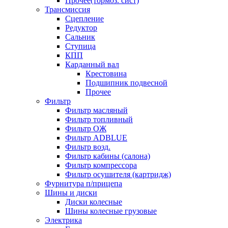
Прочее(тормоз. сист)
Трансмиссия
Сцепление
Редуктор
Сальник
Ступица
КПП
Карданный вал
Крестовина
Подшипник подвесной
Прочее
Фильтр
Фильтр масляный
Фильтр топливный
Фильтр ОЖ
Фильтр ADBLUE
Фильтр возд.
Фильтр кабины (салона)
Фильтр компрессора
Фильтр осушителя (картридж)
Фурнитура п/прицепа
Шины и диски
Диски колесные
Шины колесные грузовые
Электрика