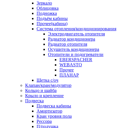
Зеркало
Облицовка
Подножка
Подъём кабины
Прочее(кабина)
Система отопления/кондиционирования
Электродвигатель отопителя
Радиатор кондиционера
Радиатор отопителя
Осушитель кондиционера
Отопители и подогреватели
EBERSPACHER
WEBASTO
Прочее
ПЛАНАР
Щетка с/оч
Клапан/кран/модулятор
Кольцо и шайба
Крыло и крепление
Подвеска
Подвеска кабины
Амортизатор
Кран уровня пола
Рессора
П/подушка