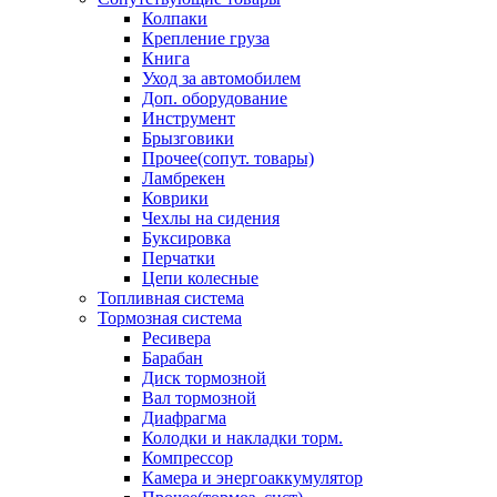
Колпаки
Крепление груза
Книга
Уход за автомобилем
Доп. оборудование
Инструмент
Брызговики
Прочее(сопут. товары)
Ламбрекен
Коврики
Чехлы на сидения
Буксировка
Перчатки
Цепи колесные
Топливная система
Тормозная система
Ресивера
Барабан
Диск тормозной
Вал тормозной
Диафрагма
Колодки и накладки торм.
Компрессор
Камера и энергоаккумулятор