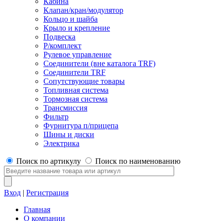
Кабина
Клапан/кран/модулятор
Кольцо и шайба
Крыло и крепление
Подвеска
Р/комплект
Рулевое управление
Соединители (вне каталога TRF)
Соединители TRF
Сопутствующие товары
Топливная система
Тормозная система
Трансмиссия
Фильтр
Фурнитура п/прицепа
Шины и диски
Электрика
Поиск по артикулу
Поиск по наименованию
Вход
|
Регистрация
Главная
О компании