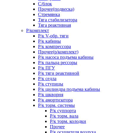
С/блок
Прочее(подвеска)
Стремянка
Тяга стабилизатора
Тяга реактивная
Р/комплект
Р/к V-обр. тяги
Р/к кабины
Р/к компрессора
Прочее(р/комплект)
Р/к насоса подъема кабины
Р/к пальца рессоры
Р/к ПГУ
Р/к тяги реактивной
Р/к седла
Р/к ступицы
Р/к цилиндра подъема кабины
Р/к шкворня
Р/к амортизатора
Р/к торм. системы
Р/к суппорта
Р/к торм. вала
Р/к торм. колодки
Прочее
Р/к осушителя воздуха