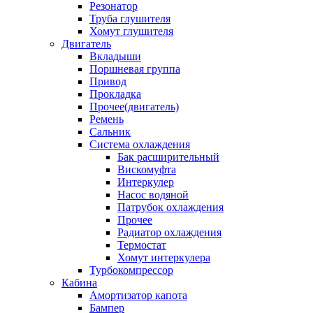
Резонатор
Труба глушителя
Хомут глушителя
Двигатель
Вкладыши
Поршневая группа
Привод
Прокладка
Прочее(двигатель)
Ремень
Сальник
Система охлаждения
Бак расширительный
Вискомуфта
Интеркулер
Насос водяной
Патрубок охлаждения
Прочее
Радиатор охлаждения
Термостат
Хомут интеркулера
Турбокомпрессор
Кабина
Амортизатор капота
Бампер