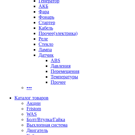
Генератор
АКБ
Фара
Фонарь
Стартер
Кабель
Прочее(электрика)
Реле
Стекло
Лампа
Датчик
ABS
Давления
Перемещения
Температуры
Прочее
•••
Каталог товаров
Акции
Fristom
WAS
Болт/Втулка/Гайка
Выхлопная система
Двигатель