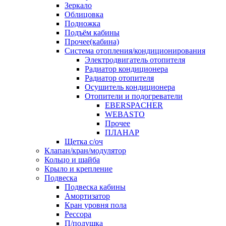
Зеркало
Облицовка
Подножка
Подъём кабины
Прочее(кабина)
Система отопления/кондиционирования
Электродвигатель отопителя
Радиатор кондиционера
Радиатор отопителя
Осушитель кондиционера
Отопители и подогреватели
EBERSPACHER
WEBASTO
Прочее
ПЛАНАР
Щетка с/оч
Клапан/кран/модулятор
Кольцо и шайба
Крыло и крепление
Подвеска
Подвеска кабины
Амортизатор
Кран уровня пола
Рессора
П/подушка