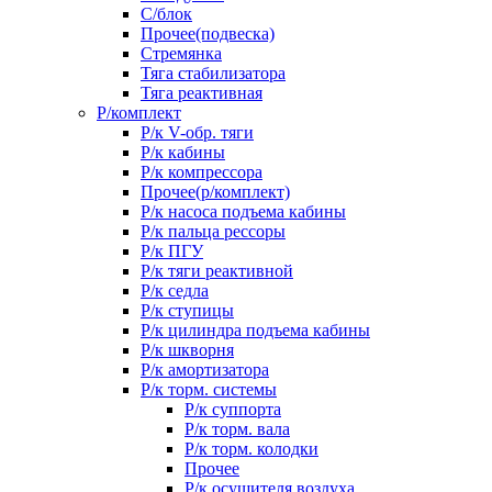
С/блок
Прочее(подвеска)
Стремянка
Тяга стабилизатора
Тяга реактивная
Р/комплект
Р/к V-обр. тяги
Р/к кабины
Р/к компрессора
Прочее(р/комплект)
Р/к насоса подъема кабины
Р/к пальца рессоры
Р/к ПГУ
Р/к тяги реактивной
Р/к седла
Р/к ступицы
Р/к цилиндра подъема кабины
Р/к шкворня
Р/к амортизатора
Р/к торм. системы
Р/к суппорта
Р/к торм. вала
Р/к торм. колодки
Прочее
Р/к осушителя воздуха