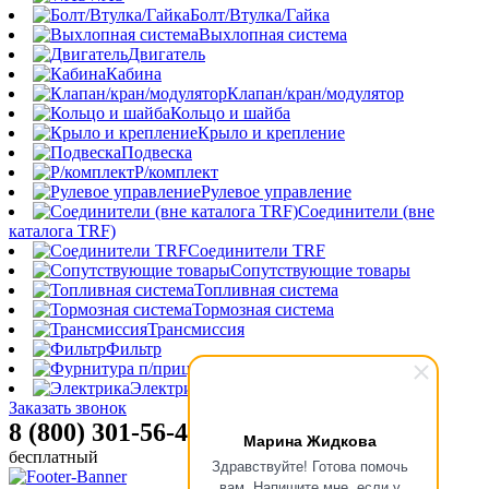
Болт/Втулка/Гайка
Выхлопная система
Двигатель
Кабина
Клапан/кран/модулятор
Кольцо и шайба
Крыло и крепление
Подвеска
Р/комплект
Рулевое управление
Соединители (вне
каталога TRF)
Соединители TRF
Сопутствующие товары
Топливная система
Тормозная система
Трансмиссия
Фильтр
Фурнитура п/прицепа
Электрика
Заказать звонок
8 (800) 301-56-47
Марина Жидкова
бесплатный
Здравствуйте! Готова помочь
вам. Напишите мне, если у