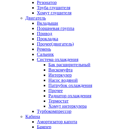
Резонатор
Труба глушителя
Хомут глушителя
Двигатель
Вкладыши
Поршневая группа
Привод
Прокладка
Прочее(двигатель)
Ремень
Сальник
Система охлаждения
Бак расширительный
Вискомуфта
Интеркулер
Насос водяной
Патрубок охлаждения
Прочее
Радиатор охлаждения
Термостат
Хомут интеркулера
Турбокомпрессор
Кабина
Амортизатор капота
Бампер