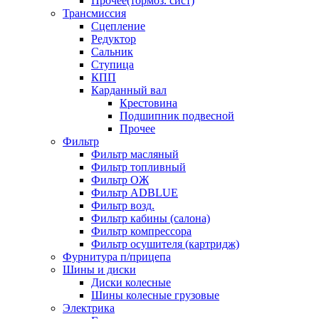
Прочее(тормоз. сист)
Трансмиссия
Сцепление
Редуктор
Сальник
Ступица
КПП
Карданный вал
Крестовина
Подшипник подвесной
Прочее
Фильтр
Фильтр масляный
Фильтр топливный
Фильтр ОЖ
Фильтр ADBLUE
Фильтр возд.
Фильтр кабины (салона)
Фильтр компрессора
Фильтр осушителя (картридж)
Фурнитура п/прицепа
Шины и диски
Диски колесные
Шины колесные грузовые
Электрика