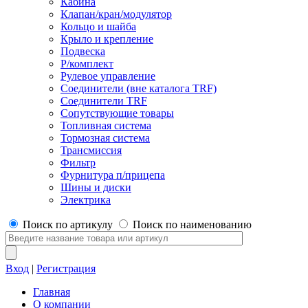
Кабина
Клапан/кран/модулятор
Кольцо и шайба
Крыло и крепление
Подвеска
Р/комплект
Рулевое управление
Соединители (вне каталога TRF)
Соединители TRF
Сопутствующие товары
Топливная система
Тормозная система
Трансмиссия
Фильтр
Фурнитура п/прицепа
Шины и диски
Электрика
Поиск по артикулу
Поиск по наименованию
Вход
|
Регистрация
Главная
О компании