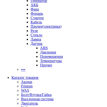
Генератор
АКБ
Фара
Фонарь
Стартер
Кабель
Прочее(электрика)
Реле
Стекло
Лампа
Датчик
ABS
Давления
Перемещения
Температуры
Прочее
•••
Каталог товаров
Акции
Fristom
WAS
Болт/Втулка/Гайка
Выхлопная система
Двигатель