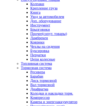
Колпаки
Крепление груза
Книга
Уход за автомобилем
Доп. оборудование
Инструмент
Брызговики
Прочее(сопут. товары)
Ламбрекен
Коврики
Чехлы на сидения
Буксировка
Перчатки
Цепи колесные
Топливная система
Тормозная система
Ресивера
Барабан
Диск тормозной
Вал тормозной
Диафрагма
Колодки и накладки торм.
Компрессор
Камера и энергоаккумулятор