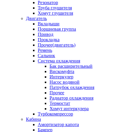
Резонатор
Труба глушителя
Хомут глушителя
Двигатель
Вкладыши
Поршневая группа
Привод
Прокладка
Прочее(двигатель)
Ремень
Сальник
Система охлаждения
Бак расширительный
Вискомуфта
Интеркулер
Насос водяной
Патрубок охлаждения
Прочее
Радиатор охлаждения
Термостат
Хомут интеркулера
Турбокомпрессор
Кабина
Амортизатор капота
Бампер