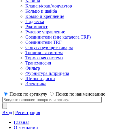
Кабина
Клапан/кран/модулятор
Кольцо и шайба
Крыло и крепление
Подвеска
Р/комплект
Рулевое управление
Соединители (вне каталога TRF)
Соединители TRF
Сопутствующие товары
Топливная система
Тормозная система
Трансмиссия
Фильтр
Фурнитура п/прицепа
Шины и диски
Электрика
Поиск по артикулу
Поиск по наименованию
Вход
|
Регистрация
Главная
О компании