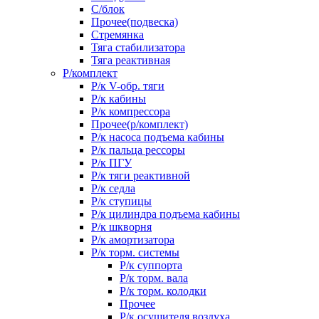
С/блок
Прочее(подвеска)
Стремянка
Тяга стабилизатора
Тяга реактивная
Р/комплект
Р/к V-обр. тяги
Р/к кабины
Р/к компрессора
Прочее(р/комплект)
Р/к насоса подъема кабины
Р/к пальца рессоры
Р/к ПГУ
Р/к тяги реактивной
Р/к седла
Р/к ступицы
Р/к цилиндра подъема кабины
Р/к шкворня
Р/к амортизатора
Р/к торм. системы
Р/к суппорта
Р/к торм. вала
Р/к торм. колодки
Прочее
Р/к осушителя воздуха