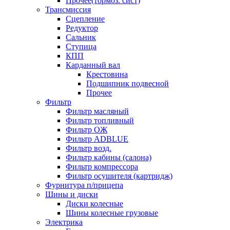
Прочее(тормоз. сист)
Трансмиссия
Сцепление
Редуктор
Сальник
Ступица
КПП
Карданный вал
Крестовина
Подшипник подвесной
Прочее
Фильтр
Фильтр масляный
Фильтр топливный
Фильтр ОЖ
Фильтр ADBLUE
Фильтр возд.
Фильтр кабины (салона)
Фильтр компрессора
Фильтр осушителя (картридж)
Фурнитура п/прицепа
Шины и диски
Диски колесные
Шины колесные грузовые
Электрика