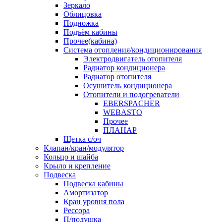
Зеркало
Облицовка
Подножка
Подъём кабины
Прочее(кабина)
Система отопления/кондиционирования
Электродвигатель отопителя
Радиатор кондиционера
Радиатор отопителя
Осушитель кондиционера
Отопители и подогреватели
EBERSPACHER
WEBASTO
Прочее
ПЛАНАР
Щетка с/оч
Клапан/кран/модулятор
Кольцо и шайба
Крыло и крепление
Подвеска
Подвеска кабины
Амортизатор
Кран уровня пола
Рессора
П/подушка