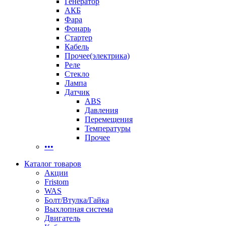
Генератор
АКБ
Фара
Фонарь
Стартер
Кабель
Прочее(электрика)
Реле
Стекло
Лампа
Датчик
ABS
Давления
Перемещения
Температуры
Прочее
•••
Каталог товаров
Акции
Fristom
WAS
Болт/Втулка/Гайка
Выхлопная система
Двигатель