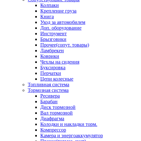
Колпаки
Крепление груза
Книга
Уход за автомобилем
Доп. оборудование
Инструмент
Брызговики
Прочее(сопут. товары)
Ламбрекен
Коврики
Чехлы на сидения
Буксировка
Перчатки
Цепи колесные
Топливная система
Тормозная система
Ресивера
Барабан
Диск тормозной
Вал тормозной
Диафрагма
Колодки и накладки торм.
Компрессор
Камера и энергоаккумулятор