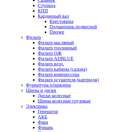
Сальник
Ступица
КПП
Карданный вал
Крестовина
Подшипник подвесной
Прочее
Фильтр
Фильтр масляный
Фильтр топливный
Фильтр ОЖ
Фильтр ADBLUE
Фильтр возд.
Фильтр кабины (салона)
Фильтр компрессора
Фильтр осушителя (картридж)
Фурнитура п/прицепа
Шины и диски
Диски колесные
Шины колесные грузовые
Электрика
Генератор
АКБ
Фара
Фонарь