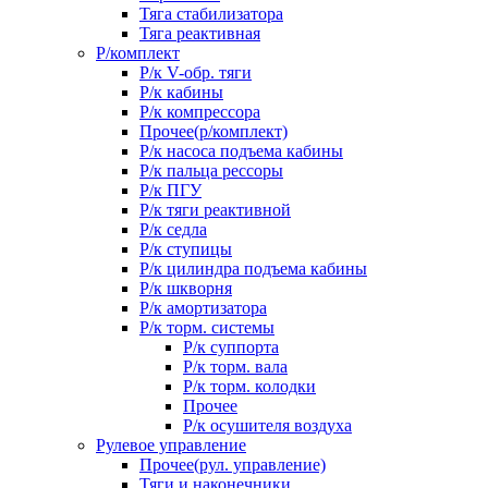
Тяга стабилизатора
Тяга реактивная
Р/комплект
Р/к V-обр. тяги
Р/к кабины
Р/к компрессора
Прочее(р/комплект)
Р/к насоса подъема кабины
Р/к пальца рессоры
Р/к ПГУ
Р/к тяги реактивной
Р/к седла
Р/к ступицы
Р/к цилиндра подъема кабины
Р/к шкворня
Р/к амортизатора
Р/к торм. системы
Р/к суппорта
Р/к торм. вала
Р/к торм. колодки
Прочее
Р/к осушителя воздуха
Рулевое управление
Прочее(рул. управление)
Тяги и наконечники