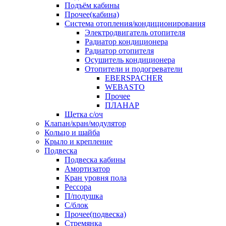
Подъём кабины
Прочее(кабина)
Система отопления/кондиционирования
Электродвигатель отопителя
Радиатор кондиционера
Радиатор отопителя
Осушитель кондиционера
Отопители и подогреватели
EBERSPACHER
WEBASTO
Прочее
ПЛАНАР
Щетка с/оч
Клапан/кран/модулятор
Кольцо и шайба
Крыло и крепление
Подвеска
Подвеска кабины
Амортизатор
Кран уровня пола
Рессора
П/подушка
С/блок
Прочее(подвеска)
Стремянка