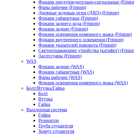
Фонари предупредительно-сигнальные (Fristo
Фары рабочие (Fristom)
Дневные ходовые огни (ДХО) (Fristom)
Фонари габаритные (Fristom)
Фонари заднего хода (Fristom)
Фонари задние (Fristom)
Фонари освещения номерного знака (Fristom)
Фонари внутреннего освещения (Fristom)
Фонари указателей поворота (Fristom)
Светоотражающие утройства (катафот) (Fristo
Аксессуары (Fristom)
WAS
Фонари задние (WAS)
Фонари габаритные (WAS)
Фары рабочие (WAS)
Фонари освещения номерного знака (WAS)
Болт/Втулка/Гайка
Болт
Втулка
Гайка
Выхлопная система
Гофра
Резонатор
Труба глушителя
Хомут глушителя