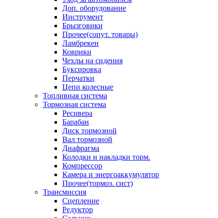
Доп. оборудование
Инструмент
Брызговики
Прочее(сопут. товары)
Ламбрекен
Коврики
Чехлы на сидения
Буксировка
Перчатки
Цепи колесные
Топливная система
Тормозная система
Ресивера
Барабан
Диск тормозной
Вал тормозной
Диафрагма
Колодки и накладки торм.
Компрессор
Камера и энергоаккумулятор
Прочее(тормоз. сист)
Трансмиссия
Сцепление
Редуктор