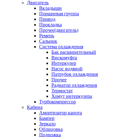
Двигатель
Вкладыши
Поршневая группа
Привод
Прокладка
Прочее(двигатель)
Ремень
Сальник
Система охлаждения
Бак расширительный
Вискомуфта
Интеркулер
Насос водяной
Патрубок охлаждения
Прочее
Радиатор охлаждения
Термостат
Хомут интеркулера
Турбокомпрессор
Кабина
Амортизатор капота
Бампер
Зеркало
Облицовка
Подножка