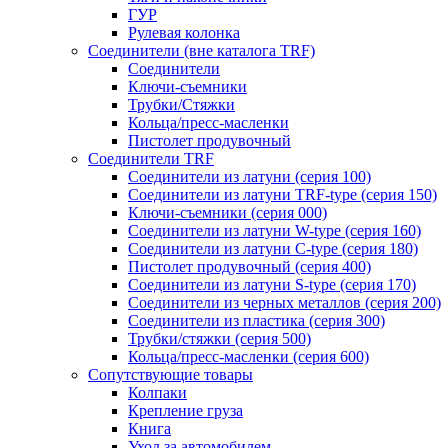
ГУР
Рулевая колонка
Соединители (вне каталога TRF)
Соединители
Ключи-cъемники
Трубки/Стяжки
Кольца/пресс-масленки
Пистолет продувочный
Соединители TRF
Соединители из латуни (серия 100)
Соединители из латуни TRF-type (серия 150)
Ключи-съемники (серия 000)
Соединители из латуни W-type (серия 160)
Соединители из латуни С-type (серия 180)
Пистолет продувочный (серия 400)
Соединители из латуни S-type (серия 170)
Соединители из черных металлов (серия 200)
Соединители из пластика (серия 300)
Трубки/стяжки (серия 500)
Кольца/пресс-масленки (серия 600)
Сопутствующие товары
Колпаки
Крепление груза
Книга
Уход за автомобилем