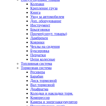
Колпаки
Крепление груза
Книга
Уход за автомобилем
Доп. оборудование
Инструмент
Брызговики
Прочее(сопут. товары)
Ламбрекен
Коврики
Чехлы на сидения
Буксировка
Перчатки
Цепи колесные
Топливная система
Тормозная система
Ресивера
Барабан
Диск тормозной
Вал тормозной
Диафрагма
Колодки и накладки торм.
Компрессор
Камера и энергоаккумулятор