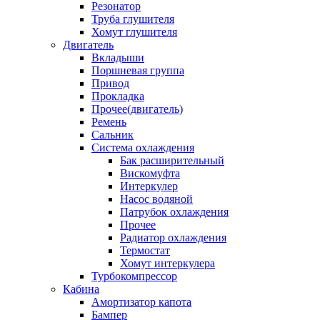
Резонатор
Труба глушителя
Хомут глушителя
Двигатель
Вкладыши
Поршневая группа
Привод
Прокладка
Прочее(двигатель)
Ремень
Сальник
Система охлаждения
Бак расширительный
Вискомуфта
Интеркулер
Насос водяной
Патрубок охлаждения
Прочее
Радиатор охлаждения
Термостат
Хомут интеркулера
Турбокомпрессор
Кабина
Амортизатор капота
Бампер