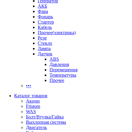
Генератор
АКБ
Фара
Фонарь
Стартер
Кабель
Прочее(электрика)
Реле
Стекло
Лампа
Датчик
ABS
Давления
Перемещения
Температуры
Прочее
•••
Каталог товаров
Акции
Fristom
WAS
Болт/Втулка/Гайка
Выхлопная система
Двигатель