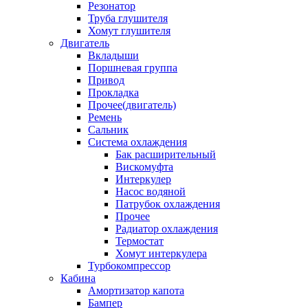
Резонатор
Труба глушителя
Хомут глушителя
Двигатель
Вкладыши
Поршневая группа
Привод
Прокладка
Прочее(двигатель)
Ремень
Сальник
Система охлаждения
Бак расширительный
Вискомуфта
Интеркулер
Насос водяной
Патрубок охлаждения
Прочее
Радиатор охлаждения
Термостат
Хомут интеркулера
Турбокомпрессор
Кабина
Амортизатор капота
Бампер