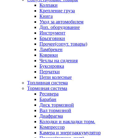
Колпаки
Крепление груза
Книга
Уход за автомобилем
Доп. оборудование
Инструмент
Брызговики
Прочее(сопут. товары)
Ламбрекен
Коврики
Чехлы на сидения
Буксировка
Перчатки
Цепи колесные
Топливная система
Тормозная система
Ресивера
Барабан
Диск тормозной
Вал тормозной
Диафрагма
Колодки и накладки торм.
Компрессор
Камера и энергоаккумулятор