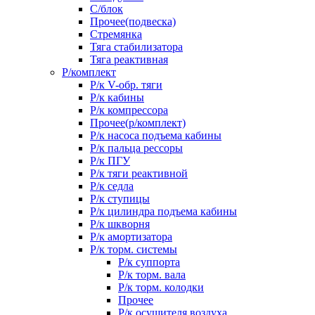
С/блок
Прочее(подвеска)
Стремянка
Тяга стабилизатора
Тяга реактивная
Р/комплект
Р/к V-обр. тяги
Р/к кабины
Р/к компрессора
Прочее(р/комплект)
Р/к насоса подъема кабины
Р/к пальца рессоры
Р/к ПГУ
Р/к тяги реактивной
Р/к седла
Р/к ступицы
Р/к цилиндра подъема кабины
Р/к шкворня
Р/к амортизатора
Р/к торм. системы
Р/к суппорта
Р/к торм. вала
Р/к торм. колодки
Прочее
Р/к осушителя воздуха