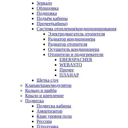
Зеркало
Облицовка
Подножка
Подъём кабины
Прочее(кабина)
Система отопления/кондиционирования
Электродвигатель отопителя
Радиатор кондиционера
Радиатор отопителя
Осушитель кондиционера
Отопители и подогреватели
EBERSPACHER
WEBASTO
Прочее
ПЛАНАР
Щетка с/оч
Клапан/кран/модулятор
Кольцо и шайба
Крыло и крепление
Подвеска
Подвеска кабины
Амортизатор
Кран уровня пола
Рессора
П/подушка