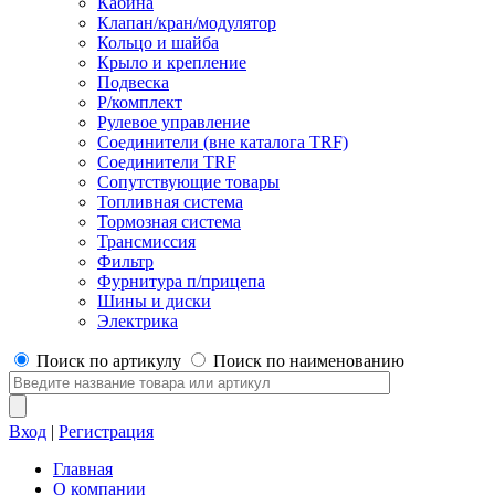
Кабина
Клапан/кран/модулятор
Кольцо и шайба
Крыло и крепление
Подвеска
Р/комплект
Рулевое управление
Соединители (вне каталога TRF)
Соединители TRF
Сопутствующие товары
Топливная система
Тормозная система
Трансмиссия
Фильтр
Фурнитура п/прицепа
Шины и диски
Электрика
Поиск по артикулу
Поиск по наименованию
Вход
|
Регистрация
Главная
О компании