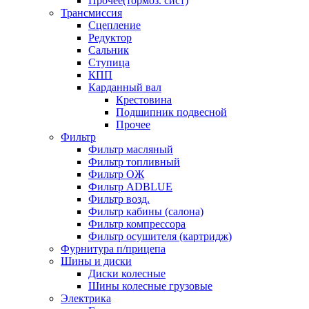
Прочее(тормоз. сист)
Трансмиссия
Сцепление
Редуктор
Сальник
Ступица
КПП
Карданный вал
Крестовина
Подшипник подвесной
Прочее
Фильтр
Фильтр масляный
Фильтр топливный
Фильтр ОЖ
Фильтр ADBLUE
Фильтр возд.
Фильтр кабины (салона)
Фильтр компрессора
Фильтр осушителя (картридж)
Фурнитура п/прицепа
Шины и диски
Диски колесные
Шины колесные грузовые
Электрика