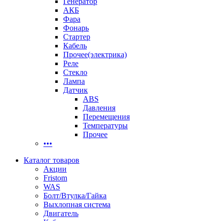
Генератор
АКБ
Фара
Фонарь
Стартер
Кабель
Прочее(электрика)
Реле
Стекло
Лампа
Датчик
ABS
Давления
Перемещения
Температуры
Прочее
•••
Каталог товаров
Акции
Fristom
WAS
Болт/Втулка/Гайка
Выхлопная система
Двигатель