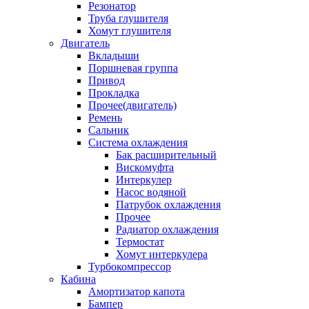
Резонатор
Труба глушителя
Хомут глушителя
Двигатель
Вкладыши
Поршневая группа
Привод
Прокладка
Прочее(двигатель)
Ремень
Сальник
Система охлаждения
Бак расширительный
Вискомуфта
Интеркулер
Насос водяной
Патрубок охлаждения
Прочее
Радиатор охлаждения
Термостат
Хомут интеркулера
Турбокомпрессор
Кабина
Амортизатор капота
Бампер