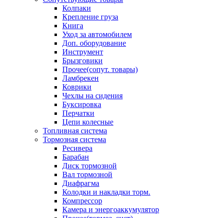
Колпаки
Крепление груза
Книга
Уход за автомобилем
Доп. оборудование
Инструмент
Брызговики
Прочее(сопут. товары)
Ламбрекен
Коврики
Чехлы на сидения
Буксировка
Перчатки
Цепи колесные
Топливная система
Тормозная система
Ресивера
Барабан
Диск тормозной
Вал тормозной
Диафрагма
Колодки и накладки торм.
Компрессор
Камера и энергоаккумулятор