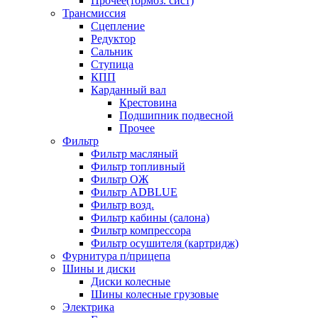
Прочее(тормоз. сист)
Трансмиссия
Сцепление
Редуктор
Сальник
Ступица
КПП
Карданный вал
Крестовина
Подшипник подвесной
Прочее
Фильтр
Фильтр масляный
Фильтр топливный
Фильтр ОЖ
Фильтр ADBLUE
Фильтр возд.
Фильтр кабины (салона)
Фильтр компрессора
Фильтр осушителя (картридж)
Фурнитура п/прицепа
Шины и диски
Диски колесные
Шины колесные грузовые
Электрика