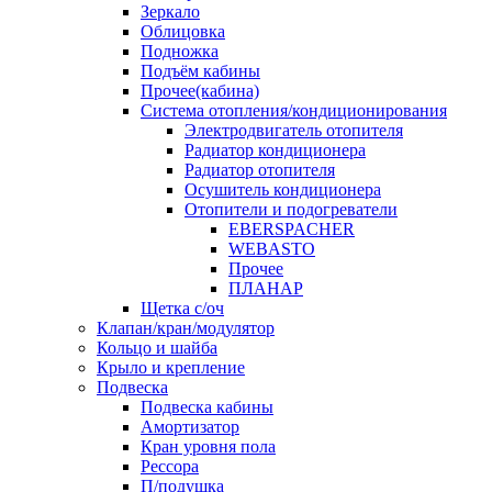
Зеркало
Облицовка
Подножка
Подъём кабины
Прочее(кабина)
Система отопления/кондиционирования
Электродвигатель отопителя
Радиатор кондиционера
Радиатор отопителя
Осушитель кондиционера
Отопители и подогреватели
EBERSPACHER
WEBASTO
Прочее
ПЛАНАР
Щетка с/оч
Клапан/кран/модулятор
Кольцо и шайба
Крыло и крепление
Подвеска
Подвеска кабины
Амортизатор
Кран уровня пола
Рессора
П/подушка