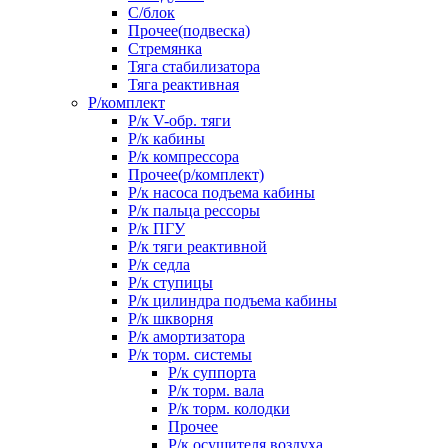
С/блок
Прочее(подвеска)
Стремянка
Тяга стабилизатора
Тяга реактивная
Р/комплект
Р/к V-обр. тяги
Р/к кабины
Р/к компрессора
Прочее(р/комплект)
Р/к насоса подъема кабины
Р/к пальца рессоры
Р/к ПГУ
Р/к тяги реактивной
Р/к седла
Р/к ступицы
Р/к цилиндра подъема кабины
Р/к шкворня
Р/к амортизатора
Р/к торм. системы
Р/к суппорта
Р/к торм. вала
Р/к торм. колодки
Прочее
Р/к осушителя воздуха