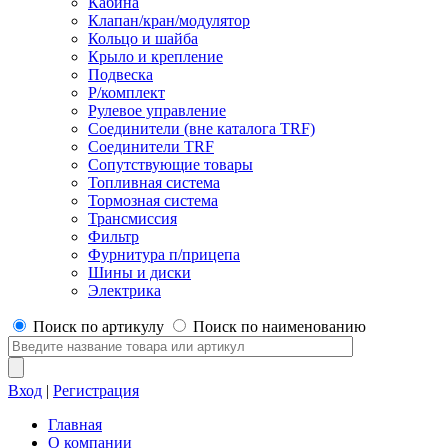
Кабина
Клапан/кран/модулятор
Кольцо и шайба
Крыло и крепление
Подвеска
Р/комплект
Рулевое управление
Соединители (вне каталога TRF)
Соединители TRF
Сопутствующие товары
Топливная система
Тормозная система
Трансмиссия
Фильтр
Фурнитура п/прицепа
Шины и диски
Электрика
Поиск по артикулу
Поиск по наименованию
Вход
|
Регистрация
Главная
О компании