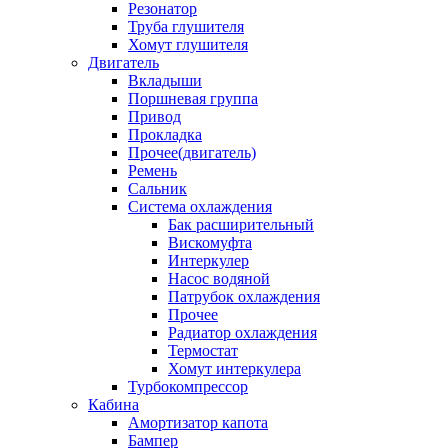
Резонатор
Труба глушителя
Хомут глушителя
Двигатель
Вкладыши
Поршневая группа
Привод
Прокладка
Прочее(двигатель)
Ремень
Сальник
Система охлаждения
Бак расширительный
Вискомуфта
Интеркулер
Насос водяной
Патрубок охлаждения
Прочее
Радиатор охлаждения
Термостат
Хомут интеркулера
Турбокомпрессор
Кабина
Амортизатор капота
Бампер