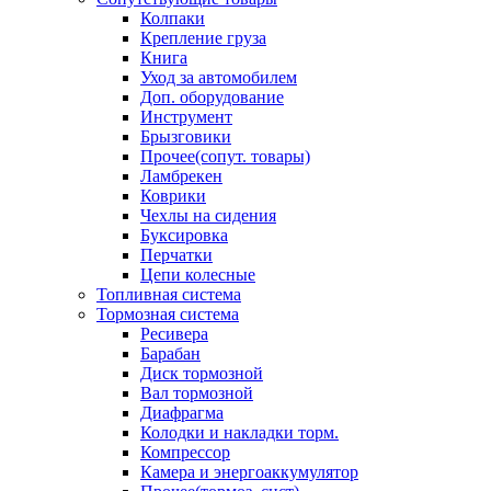
Колпаки
Крепление груза
Книга
Уход за автомобилем
Доп. оборудование
Инструмент
Брызговики
Прочее(сопут. товары)
Ламбрекен
Коврики
Чехлы на сидения
Буксировка
Перчатки
Цепи колесные
Топливная система
Тормозная система
Ресивера
Барабан
Диск тормозной
Вал тормозной
Диафрагма
Колодки и накладки торм.
Компрессор
Камера и энергоаккумулятор