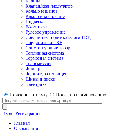
Кабина
Клапан/кран/модулятор
Кольцо и шайба
Крыло и крепление
Подвеска
Р/комплект
Рулевое управление
Соединители (вне каталога TRF)
Соединители TRF
Сопутствующие товары
Топливная система
Тормозная система
Трансмиссия
Фильтр
Фурнитура п/прицепа
Шины и диски
Электрика
Поиск по артикулу
Поиск по наименованию
Вход
|
Регистрация
Главная
О компании