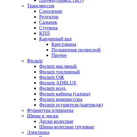
Прочее(тормоз. сист)
Трансмиссия
Сцепление
Редуктор
Сальник
Ступица
КПП
Карданный вал
Крестовина
Подшипник подвесной
Прочее
Фильтр
Фильтр масляный
Фильтр топливный
Фильтр ОЖ
Фильтр ADBLUE
Фильтр возд.
Фильтр кабины (салона)
Фильтр компрессора
Фильтр осушителя (картридж)
Фурнитура п/прицепа
Шины и диски
Диски колесные
Шины колесные грузовые
Электрика