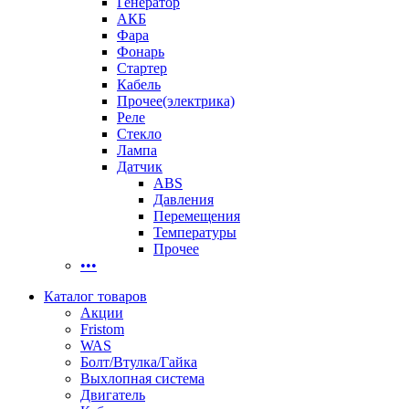
Генератор
АКБ
Фара
Фонарь
Стартер
Кабель
Прочее(электрика)
Реле
Стекло
Лампа
Датчик
ABS
Давления
Перемещения
Температуры
Прочее
•••
Каталог товаров
Акции
Fristom
WAS
Болт/Втулка/Гайка
Выхлопная система
Двигатель