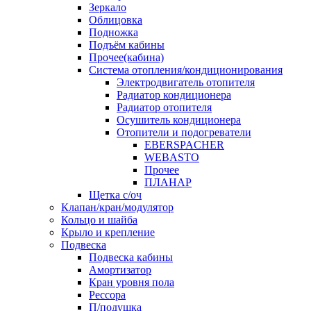
Зеркало
Облицовка
Подножка
Подъём кабины
Прочее(кабина)
Система отопления/кондиционирования
Электродвигатель отопителя
Радиатор кондиционера
Радиатор отопителя
Осушитель кондиционера
Отопители и подогреватели
EBERSPACHER
WEBASTO
Прочее
ПЛАНАР
Щетка с/оч
Клапан/кран/модулятор
Кольцо и шайба
Крыло и крепление
Подвеска
Подвеска кабины
Амортизатор
Кран уровня пола
Рессора
П/подушка