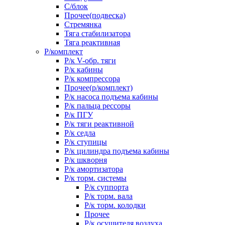
С/блок
Прочее(подвеска)
Стремянка
Тяга стабилизатора
Тяга реактивная
Р/комплект
Р/к V-обр. тяги
Р/к кабины
Р/к компрессора
Прочее(р/комплект)
Р/к насоса подъема кабины
Р/к пальца рессоры
Р/к ПГУ
Р/к тяги реактивной
Р/к седла
Р/к ступицы
Р/к цилиндра подъема кабины
Р/к шкворня
Р/к амортизатора
Р/к торм. системы
Р/к суппорта
Р/к торм. вала
Р/к торм. колодки
Прочее
Р/к осушителя воздуха