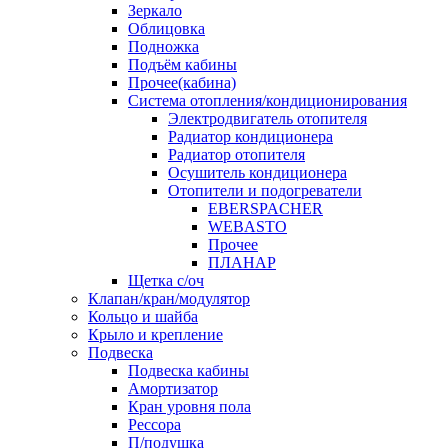
Зеркало
Облицовка
Подножка
Подъём кабины
Прочее(кабина)
Система отопления/кондиционирования
Электродвигатель отопителя
Радиатор кондиционера
Радиатор отопителя
Осушитель кондиционера
Отопители и подогреватели
EBERSPACHER
WEBASTO
Прочее
ПЛАНАР
Щетка с/оч
Клапан/кран/модулятор
Кольцо и шайба
Крыло и крепление
Подвеска
Подвеска кабины
Амортизатор
Кран уровня пола
Рессора
П/подушка