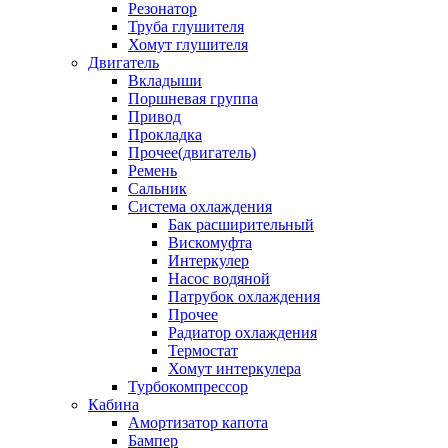
Резонатор
Труба глушителя
Хомут глушителя
Двигатель
Вкладыши
Поршневая группа
Привод
Прокладка
Прочее(двигатель)
Ремень
Сальник
Система охлаждения
Бак расширительный
Вискомуфта
Интеркулер
Насос водяной
Патрубок охлаждения
Прочее
Радиатор охлаждения
Термостат
Хомут интеркулера
Турбокомпрессор
Кабина
Амортизатор капота
Бампер