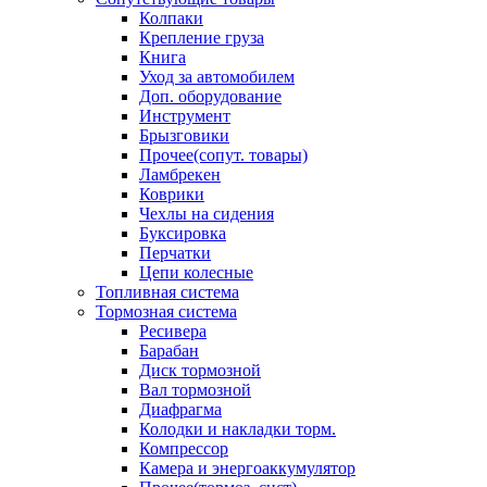
Колпаки
Крепление груза
Книга
Уход за автомобилем
Доп. оборудование
Инструмент
Брызговики
Прочее(сопут. товары)
Ламбрекен
Коврики
Чехлы на сидения
Буксировка
Перчатки
Цепи колесные
Топливная система
Тормозная система
Ресивера
Барабан
Диск тормозной
Вал тормозной
Диафрагма
Колодки и накладки торм.
Компрессор
Камера и энергоаккумулятор