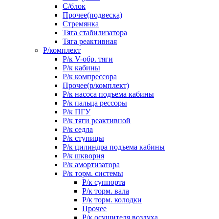
С/блок
Прочее(подвеска)
Стремянка
Тяга стабилизатора
Тяга реактивная
Р/комплект
Р/к V-обр. тяги
Р/к кабины
Р/к компрессора
Прочее(р/комплект)
Р/к насоса подъема кабины
Р/к пальца рессоры
Р/к ПГУ
Р/к тяги реактивной
Р/к седла
Р/к ступицы
Р/к цилиндра подъема кабины
Р/к шкворня
Р/к амортизатора
Р/к торм. системы
Р/к суппорта
Р/к торм. вала
Р/к торм. колодки
Прочее
Р/к осушителя воздуха