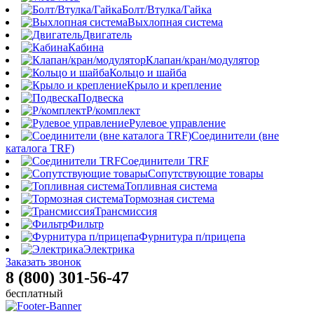
Болт/Втулка/Гайка
Выхлопная система
Двигатель
Кабина
Клапан/кран/модулятор
Кольцо и шайба
Крыло и крепление
Подвеска
Р/комплект
Рулевое управление
Соединители (вне
каталога TRF)
Соединители TRF
Сопутствующие товары
Топливная система
Тормозная система
Трансмиссия
Фильтр
Фурнитура п/прицепа
Электрика
Заказать звонок
8 (800) 301-56-47
бесплатный