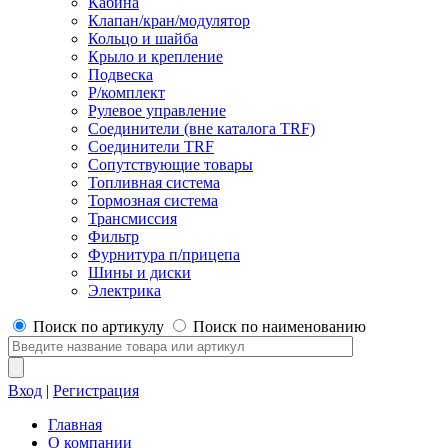
Кабина
Клапан/кран/модулятор
Кольцо и шайба
Крыло и крепление
Подвеска
Р/комплект
Рулевое управление
Соединители (вне каталога TRF)
Соединители TRF
Сопутствующие товары
Топливная система
Тормозная система
Трансмиссия
Фильтр
Фурнитура п/прицепа
Шины и диски
Электрика
Поиск по артикулу
Поиск по наименованию
Вход
|
Регистрация
Главная
О компании