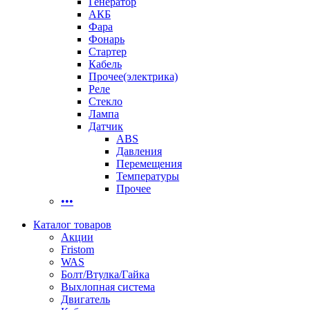
Генератор
АКБ
Фара
Фонарь
Стартер
Кабель
Прочее(электрика)
Реле
Стекло
Лампа
Датчик
ABS
Давления
Перемещения
Температуры
Прочее
•••
Каталог товаров
Акции
Fristom
WAS
Болт/Втулка/Гайка
Выхлопная система
Двигатель