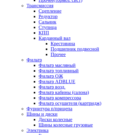
Прочее(тормоз. сист)
Трансмиссия
Сцепление
Редуктор
Сальник
Ступица
КПП
Карданный вал
Крестовина
Подшипник подвесной
Прочее
Фильтр
Фильтр масляный
Фильтр топливный
Фильтр ОЖ
Фильтр ADBLUE
Фильтр возд.
Фильтр кабины (салона)
Фильтр компрессора
Фильтр осушителя (картридж)
Фурнитура п/прицепа
Шины и диски
Диски колесные
Шины колесные грузовые
Электрика