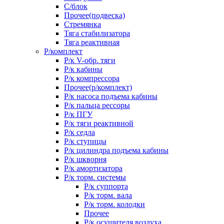
С/блок
Прочее(подвеска)
Стремянка
Тяга стабилизатора
Тяга реактивная
Р/комплект
Р/к V-обр. тяги
Р/к кабины
Р/к компрессора
Прочее(р/комплект)
Р/к насоса подъема кабины
Р/к пальца рессоры
Р/к ПГУ
Р/к тяги реактивной
Р/к седла
Р/к ступицы
Р/к цилиндра подъема кабины
Р/к шкворня
Р/к амортизатора
Р/к торм. системы
Р/к суппорта
Р/к торм. вала
Р/к торм. колодки
Прочее
Р/к осушителя воздуха