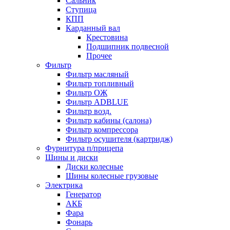
Сальник
Ступица
КПП
Карданный вал
Крестовина
Подшипник подвесной
Прочее
Фильтр
Фильтр масляный
Фильтр топливный
Фильтр ОЖ
Фильтр ADBLUE
Фильтр возд.
Фильтр кабины (салона)
Фильтр компрессора
Фильтр осушителя (картридж)
Фурнитура п/прицепа
Шины и диски
Диски колесные
Шины колесные грузовые
Электрика
Генератор
АКБ
Фара
Фонарь