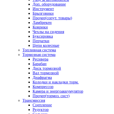
Доп. оборудование
Инструмент
Брызговики
Прочее(сопут. товары)
Ламбрекен
Коврики
Чехлы на сидения
Буксировка
Перчатки
Цепи колесные
Топливная система
Тормозная система
Ресивера
Барабан
Диск тормозной
Вал тормозной
Диафрагма
Колодки и накладки торм.
Компрессор
Камера и энергоаккумулятор
Прочее(тормоз. сист)
Трансмиссия
Сцепление
Редуктор