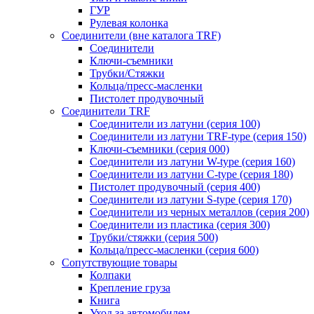
ГУР
Рулевая колонка
Соединители (вне каталога TRF)
Соединители
Ключи-cъемники
Трубки/Стяжки
Кольца/пресс-масленки
Пистолет продувочный
Соединители TRF
Соединители из латуни (серия 100)
Соединители из латуни TRF-type (серия 150)
Ключи-съемники (серия 000)
Соединители из латуни W-type (серия 160)
Соединители из латуни С-type (серия 180)
Пистолет продувочный (серия 400)
Соединители из латуни S-type (серия 170)
Соединители из черных металлов (серия 200)
Соединители из пластика (серия 300)
Трубки/стяжки (серия 500)
Кольца/пресс-масленки (серия 600)
Сопутствующие товары
Колпаки
Крепление груза
Книга
Уход за автомобилем