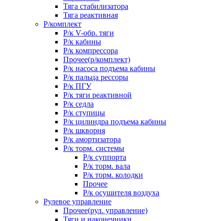
Тяга стабилизатора
Тяга реактивная
Р/комплект
Р/к V-обр. тяги
Р/к кабины
Р/к компрессора
Прочее(р/комплект)
Р/к насоса подъема кабины
Р/к пальца рессоры
Р/к ПГУ
Р/к тяги реактивной
Р/к седла
Р/к ступицы
Р/к цилиндра подъема кабины
Р/к шкворня
Р/к амортизатора
Р/к торм. системы
Р/к суппорта
Р/к торм. вала
Р/к торм. колодки
Прочее
Р/к осушителя воздуха
Рулевое управление
Прочее(рул. управление)
Тяги и наконечники