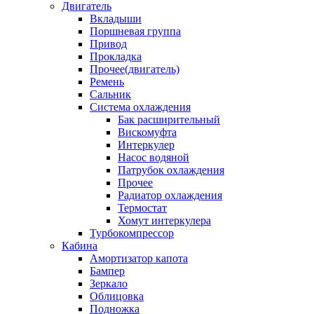
Двигатель
Вкладыши
Поршневая группа
Привод
Прокладка
Прочее(двигатель)
Ремень
Сальник
Система охлаждения
Бак расширительный
Вискомуфта
Интеркулер
Насос водяной
Патрубок охлаждения
Прочее
Радиатор охлаждения
Термостат
Хомут интеркулера
Турбокомпрессор
Кабина
Амортизатор капота
Бампер
Зеркало
Облицовка
Подножка