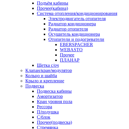
Подъём кабины
Прочее(кабина)
Система отопления/кондиционирования
Электродвигатель отопителя
Радиатор кондиционера
Радиатор отопителя
Осушитель кондиционера
Отопители и подогреватели
EBERSPACHER
WEBASTO
Прочее
ПЛАНАР
Щетка с/оч
Клапан/кран/модулятор
Кольцо и шайба
Крыло и крепление
Подвеска
Подвеска кабины
Амортизатор
Кран уровня пола
Рессора
П/подушка
С/блок
Прочее(подвеска)
Стремянка