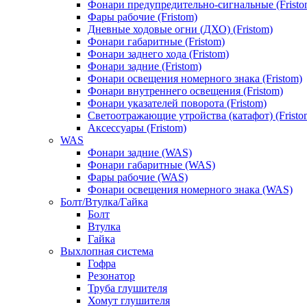
Фонари предупредительно-сигнальные (Fristo
Фары рабочие (Fristom)
Дневные ходовые огни (ДХО) (Fristom)
Фонари габаритные (Fristom)
Фонари заднего хода (Fristom)
Фонари задние (Fristom)
Фонари освещения номерного знака (Fristom)
Фонари внутреннего освещения (Fristom)
Фонари указателей поворота (Fristom)
Светоотражающие утройства (катафот) (Fristo
Аксессуары (Fristom)
WAS
Фонари задние (WAS)
Фонари габаритные (WAS)
Фары рабочие (WAS)
Фонари освещения номерного знака (WAS)
Болт/Втулка/Гайка
Болт
Втулка
Гайка
Выхлопная система
Гофра
Резонатор
Труба глушителя
Хомут глушителя