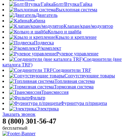
Болт/Втулка/Гайка
Выхлопная система
Двигатель
Кабина
Клапан/кран/модулятор
Кольцо и шайба
Крыло и крепление
Подвеска
Р/комплект
Рулевое управление
Соединители (вне
каталога TRF)
Соединители TRF
Сопутствующие товары
Топливная система
Тормозная система
Трансмиссия
Фильтр
Фурнитура п/прицепа
Электрика
Заказать звонок
8 (800) 301-56-47
бесплатный