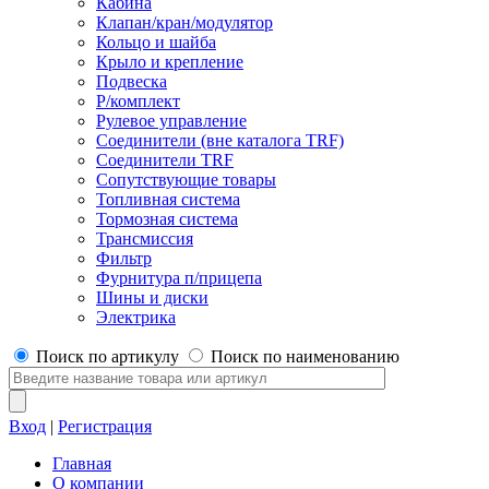
Кабина
Клапан/кран/модулятор
Кольцо и шайба
Крыло и крепление
Подвеска
Р/комплект
Рулевое управление
Соединители (вне каталога TRF)
Соединители TRF
Сопутствующие товары
Топливная система
Тормозная система
Трансмиссия
Фильтр
Фурнитура п/прицепа
Шины и диски
Электрика
Поиск по артикулу
Поиск по наименованию
Вход
|
Регистрация
Главная
О компании