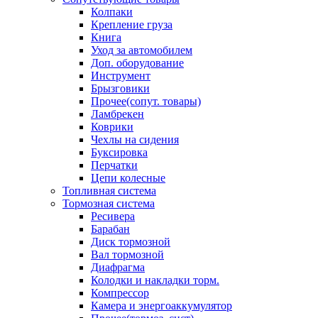
Колпаки
Крепление груза
Книга
Уход за автомобилем
Доп. оборудование
Инструмент
Брызговики
Прочее(сопут. товары)
Ламбрекен
Коврики
Чехлы на сидения
Буксировка
Перчатки
Цепи колесные
Топливная система
Тормозная система
Ресивера
Барабан
Диск тормозной
Вал тормозной
Диафрагма
Колодки и накладки торм.
Компрессор
Камера и энергоаккумулятор