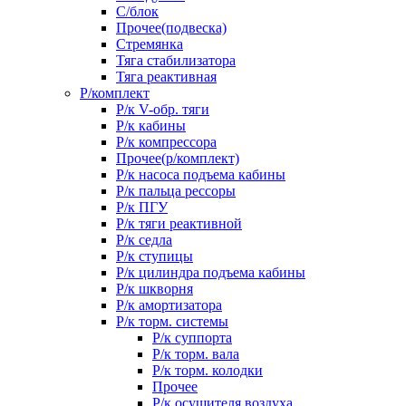
С/блок
Прочее(подвеска)
Стремянка
Тяга стабилизатора
Тяга реактивная
Р/комплект
Р/к V-обр. тяги
Р/к кабины
Р/к компрессора
Прочее(р/комплект)
Р/к насоса подъема кабины
Р/к пальца рессоры
Р/к ПГУ
Р/к тяги реактивной
Р/к седла
Р/к ступицы
Р/к цилиндра подъема кабины
Р/к шкворня
Р/к амортизатора
Р/к торм. системы
Р/к суппорта
Р/к торм. вала
Р/к торм. колодки
Прочее
Р/к осушителя воздуха