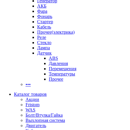
Генератор
АКБ
Фара
Фонарь
Стартер
Кабель
Прочее(электрика)
Реле
Стекло
Лампа
Датчик
ABS
Давления
Перемещения
Температуры
Прочее
•••
Каталог товаров
Акции
Fristom
WAS
Болт/Втулка/Гайка
Выхлопная система
Двигатель