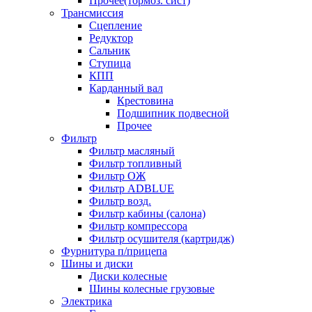
Прочее(тормоз. сист)
Трансмиссия
Сцепление
Редуктор
Сальник
Ступица
КПП
Карданный вал
Крестовина
Подшипник подвесной
Прочее
Фильтр
Фильтр масляный
Фильтр топливный
Фильтр ОЖ
Фильтр ADBLUE
Фильтр возд.
Фильтр кабины (салона)
Фильтр компрессора
Фильтр осушителя (картридж)
Фурнитура п/прицепа
Шины и диски
Диски колесные
Шины колесные грузовые
Электрика