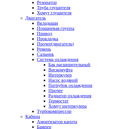
Резонатор
Труба глушителя
Хомут глушителя
Двигатель
Вкладыши
Поршневая группа
Привод
Прокладка
Прочее(двигатель)
Ремень
Сальник
Система охлаждения
Бак расширительный
Вискомуфта
Интеркулер
Насос водяной
Патрубок охлаждения
Прочее
Радиатор охлаждения
Термостат
Хомут интеркулера
Турбокомпрессор
Кабина
Амортизатор капота
Бампер