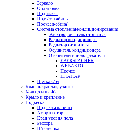
Зеркало
Облицовка
Подножка
Подъём кабины
Прочее(кабина)
Система отопления/кондиционирования
Электродвигатель отопителя
Радиатор кондиционера
Радиатор отопителя
Осушитель кондиционера
Отопители и подогреватели
EBERSPACHER
WEBASTO
Прочее
ПЛАНАР
Щетка с/оч
Клапан/кран/модулятор
Кольцо и шайба
Крыло и крепление
Подвеска
Подвеска кабины
Амортизатор
Кран уровня пола
Рессора
П/подушка