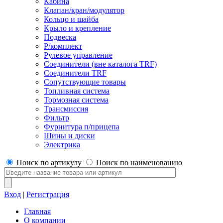
Кабина
Клапан/кран/модулятор
Кольцо и шайба
Крыло и крепление
Подвеска
Р/комплект
Рулевое управление
Соединители (вне каталога TRF)
Соединители TRF
Сопутствующие товары
Топливная система
Тормозная система
Трансмиссия
Фильтр
Фурнитура п/прицепа
Шины и диски
Электрика
Поиск по артикулу
Поиск по наименованию
Вход
|
Регистрация
Главная
О компании