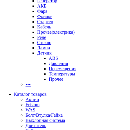
Генератор
АКБ
Фара
Фонарь
Стартер
Кабель
Прочее(электрика)
Реле
Стекло
Лампа
Датчик
ABS
Давления
Перемещения
Температуры
Прочее
•••
Каталог товаров
Акции
Fristom
WAS
Болт/Втулка/Гайка
Выхлопная система
Двигатель