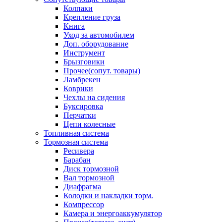
Колпаки
Крепление груза
Книга
Уход за автомобилем
Доп. оборудование
Инструмент
Брызговики
Прочее(сопут. товары)
Ламбрекен
Коврики
Чехлы на сидения
Буксировка
Перчатки
Цепи колесные
Топливная система
Тормозная система
Ресивера
Барабан
Диск тормозной
Вал тормозной
Диафрагма
Колодки и накладки торм.
Компрессор
Камера и энергоаккумулятор