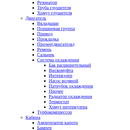
Резонатор
Труба глушителя
Хомут глушителя
Двигатель
Вкладыши
Поршневая группа
Привод
Прокладка
Прочее(двигатель)
Ремень
Сальник
Система охлаждения
Бак расширительный
Вискомуфта
Интеркулер
Насос водяной
Патрубок охлаждения
Прочее
Радиатор охлаждения
Термостат
Хомут интеркулера
Турбокомпрессор
Кабина
Амортизатор капота
Бампер