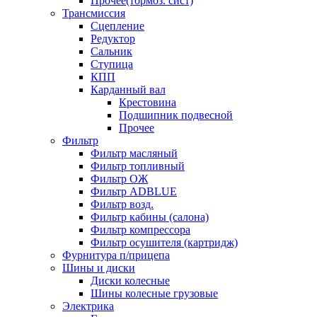
Прочее(тормоз. сист)
Трансмиссия
Сцепление
Редуктор
Сальник
Ступица
КПП
Карданный вал
Крестовина
Подшипник подвесной
Прочее
Фильтр
Фильтр масляный
Фильтр топливный
Фильтр ОЖ
Фильтр ADBLUE
Фильтр возд.
Фильтр кабины (салона)
Фильтр компрессора
Фильтр осушителя (картридж)
Фурнитура п/прицепа
Шины и диски
Диски колесные
Шины колесные грузовые
Электрика