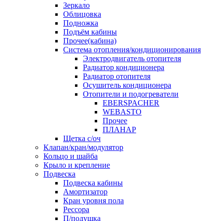
Зеркало
Облицовка
Подножка
Подъём кабины
Прочее(кабина)
Система отопления/кондиционирования
Электродвигатель отопителя
Радиатор кондиционера
Радиатор отопителя
Осушитель кондиционера
Отопители и подогреватели
EBERSPACHER
WEBASTO
Прочее
ПЛАНАР
Щетка с/оч
Клапан/кран/модулятор
Кольцо и шайба
Крыло и крепление
Подвеска
Подвеска кабины
Амортизатор
Кран уровня пола
Рессора
П/подушка