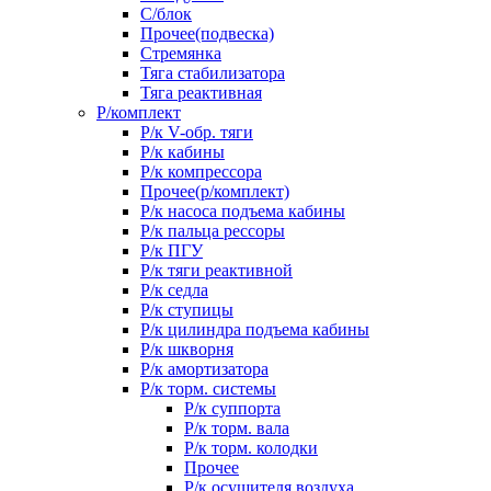
С/блок
Прочее(подвеска)
Стремянка
Тяга стабилизатора
Тяга реактивная
Р/комплект
Р/к V-обр. тяги
Р/к кабины
Р/к компрессора
Прочее(р/комплект)
Р/к насоса подъема кабины
Р/к пальца рессоры
Р/к ПГУ
Р/к тяги реактивной
Р/к седла
Р/к ступицы
Р/к цилиндра подъема кабины
Р/к шкворня
Р/к амортизатора
Р/к торм. системы
Р/к суппорта
Р/к торм. вала
Р/к торм. колодки
Прочее
Р/к осушителя воздуха