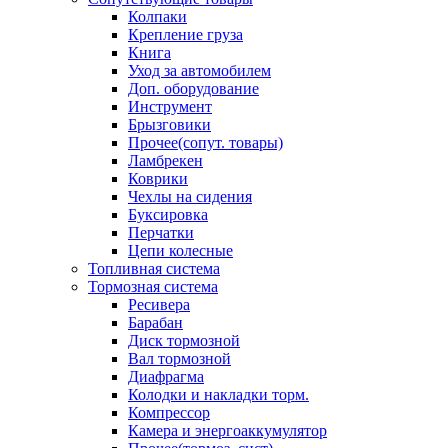
Колпаки
Крепление груза
Книга
Уход за автомобилем
Доп. оборудование
Инструмент
Брызговики
Прочее(сопут. товары)
Ламбрекен
Коврики
Чехлы на сидения
Буксировка
Перчатки
Цепи колесные
Топливная система
Тормозная система
Ресивера
Барабан
Диск тормозной
Вал тормозной
Диафрагма
Колодки и накладки торм.
Компрессор
Камера и энергоаккумулятор