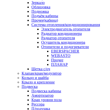
Зеркало
Облицовка
Подножка
Подъём кабины
Прочее(кабина)
Система отопления/кондиционирования
Электродвигатель отопителя
Радиатор кондиционера
Радиатор отопителя
Осушитель кондиционера
Отопители и подогреватели
EBERSPACHER
WEBASTO
Прочее
ПЛАНАР
Щетка с/оч
Клапан/кран/модулятор
Кольцо и шайба
Крыло и крепление
Подвеска
Подвеска кабины
Амортизатор
Кран уровня пола
Рессора
П/подушка