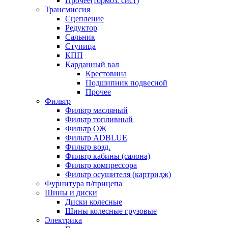
Прочее(тормоз. сист)
Трансмиссия
Сцепление
Редуктор
Сальник
Ступица
КПП
Карданный вал
Крестовина
Подшипник подвесной
Прочее
Фильтр
Фильтр масляный
Фильтр топливный
Фильтр ОЖ
Фильтр ADBLUE
Фильтр возд.
Фильтр кабины (салона)
Фильтр компрессора
Фильтр осушителя (картридж)
Фурнитура п/прицепа
Шины и диски
Диски колесные
Шины колесные грузовые
Электрика