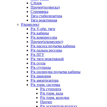
С/блок
Прочее(подвеска)
Стремянка
Тяга стабилизатора
Тяга реактивная
Р/комплект
Р/к V-обр. тяги
Р/к кабины
Р/к компрессора
Прочее(р/комплект)
Р/к насоса подъема кабины
Р/к пальца рессоры
Р/к ПГУ
Р/к тяги реактивной
Р/к седла
Р/к ступицы
Р/к цилиндра подъема кабины
Р/к шкворня
Р/к амортизатора
Р/к торм. системы
Р/к суппорта
Р/к торм. вала
Р/к торм. колодки
Прочее
Р/к осушителя воздуха