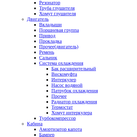
Резонатор
Труба глушителя
Хомут глушителя
Двигатель
Вкладыши
Поршневая группа
Привод
Прокладка
Прочее(двигатель)
Ремень
Сальник
Система охлаждения
Бак расширительный
Вискомуфта
Интеркулер
Насос водяной
Патрубок охлаждения
Прочее
Радиатор охлаждения
Термостат
Хомут интеркулера
Турбокомпрессор
Кабина
Амортизатор капота
Бампер