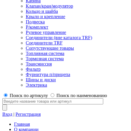
Кабина
Клапан/кран/модулятор
Кольцо и шайба
Крыло и крепление
Подвеска
Р/комплект
Рулевое управление
Соединители (вне каталога TRF)
Соединители TRF
Сопутствующие товары
Топливная система
Тормозная система
Трансмиссия
Фильтр
Фурнитура п/прицепа
Шины и диски
Электрика
Поиск по артикулу
Поиск по наименованию
Вход
|
Регистрация
Главная
О компании