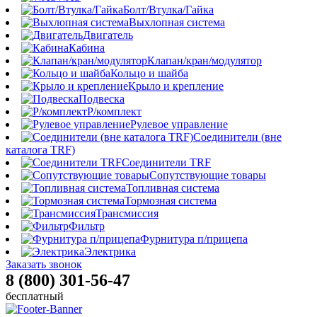
Болт/Втулка/Гайка
Выхлопная система
Двигатель
Кабина
Клапан/кран/модулятор
Кольцо и шайба
Крыло и крепление
Подвеска
Р/комплект
Рулевое управление
Соединители (вне
каталога TRF)
Соединители TRF
Сопутствующие товары
Топливная система
Тормозная система
Трансмиссия
Фильтр
Фурнитура п/прицепа
Электрика
Заказать звонок
8 (800) 301-56-47
бесплатный