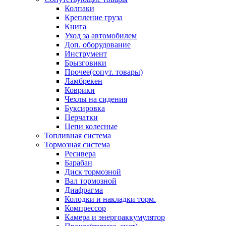
Колпаки
Крепление груза
Книга
Уход за автомобилем
Доп. оборудование
Инструмент
Брызговики
Прочее(сопут. товары)
Ламбрекен
Коврики
Чехлы на сидения
Буксировка
Перчатки
Цепи колесные
Топливная система
Тормозная система
Ресивера
Барабан
Диск тормозной
Вал тормозной
Диафрагма
Колодки и накладки торм.
Компрессор
Камера и энергоаккумулятор