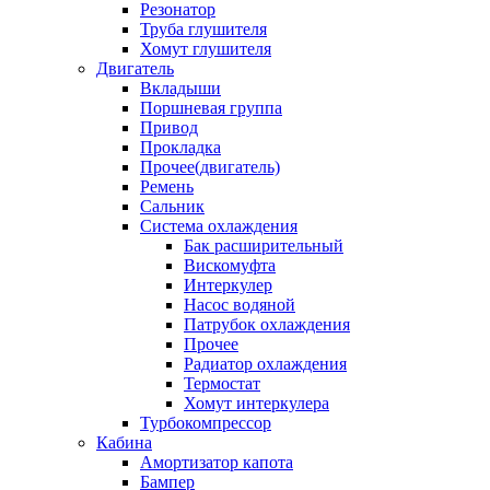
Резонатор
Труба глушителя
Хомут глушителя
Двигатель
Вкладыши
Поршневая группа
Привод
Прокладка
Прочее(двигатель)
Ремень
Сальник
Система охлаждения
Бак расширительный
Вискомуфта
Интеркулер
Насос водяной
Патрубок охлаждения
Прочее
Радиатор охлаждения
Термостат
Хомут интеркулера
Турбокомпрессор
Кабина
Амортизатор капота
Бампер