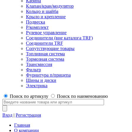
Кабина
Клапан/кран/модулятор
Кольцо и шайба
Крыло и крепление
Подвеска
Р/комплект
Рулевое управление
Соединители (вне каталога TRF)
Соединители TRF
Сопутствующие товары
Топливная система
Тормозная система
Трансмиссия
Фильтр
Фурнитура п/прицепа
Шины и диски
Электрика
Поиск по артикулу
Поиск по наименованию
Вход
|
Регистрация
Главная
О компании