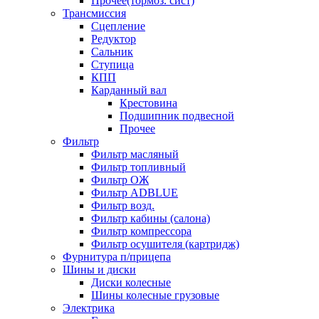
Прочее(тормоз. сист)
Трансмиссия
Сцепление
Редуктор
Сальник
Ступица
КПП
Карданный вал
Крестовина
Подшипник подвесной
Прочее
Фильтр
Фильтр масляный
Фильтр топливный
Фильтр ОЖ
Фильтр ADBLUE
Фильтр возд.
Фильтр кабины (салона)
Фильтр компрессора
Фильтр осушителя (картридж)
Фурнитура п/прицепа
Шины и диски
Диски колесные
Шины колесные грузовые
Электрика