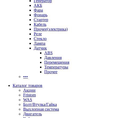
Генератор
АКБ
Фара
Фонарь
Стартер
Кабель
Прочее(электрика)
Реле
Стекло
Лампа
Датчик
ABS
Давления
Перемещения
Температуры
Прочее
•••
Каталог товаров
Акции
Fristom
WAS
Болт/Втулка/Гайка
Выхлопная система
Двигатель