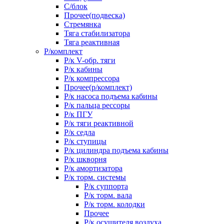
С/блок
Прочее(подвеска)
Стремянка
Тяга стабилизатора
Тяга реактивная
Р/комплект
Р/к V-обр. тяги
Р/к кабины
Р/к компрессора
Прочее(р/комплект)
Р/к насоса подъема кабины
Р/к пальца рессоры
Р/к ПГУ
Р/к тяги реактивной
Р/к седла
Р/к ступицы
Р/к цилиндра подъема кабины
Р/к шкворня
Р/к амортизатора
Р/к торм. системы
Р/к суппорта
Р/к торм. вала
Р/к торм. колодки
Прочее
Р/к осушителя воздуха