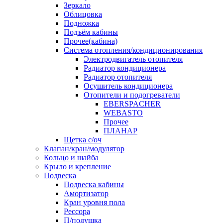
Зеркало
Облицовка
Подножка
Подъём кабины
Прочее(кабина)
Система отопления/кондиционирования
Электродвигатель отопителя
Радиатор кондиционера
Радиатор отопителя
Осушитель кондиционера
Отопители и подогреватели
EBERSPACHER
WEBASTO
Прочее
ПЛАНАР
Щетка с/оч
Клапан/кран/модулятор
Кольцо и шайба
Крыло и крепление
Подвеска
Подвеска кабины
Амортизатор
Кран уровня пола
Рессора
П/подушка