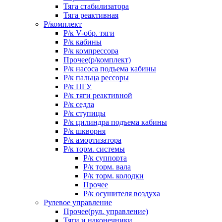
Тяга стабилизатора
Тяга реактивная
Р/комплект
Р/к V-обр. тяги
Р/к кабины
Р/к компрессора
Прочее(р/комплект)
Р/к насоса подъема кабины
Р/к пальца рессоры
Р/к ПГУ
Р/к тяги реактивной
Р/к седла
Р/к ступицы
Р/к цилиндра подъема кабины
Р/к шкворня
Р/к амортизатора
Р/к торм. системы
Р/к суппорта
Р/к торм. вала
Р/к торм. колодки
Прочее
Р/к осушителя воздуха
Рулевое управление
Прочее(рул. управление)
Тяги и наконечники