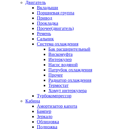
Двигатель
Вкладыши
Поршневая группа
Привод
Прокладка
Прочее(двигатель)
Ремень
Сальник
Система охлаждения
Бак расширительный
Вискомуфта
Интеркулер
Насос водяной
Патрубок охлаждения
Прочее
Радиатор охлаждения
Термостат
Хомут интеркулера
Турбокомпрессор
Кабина
Амортизатор капота
Бампер
Зеркало
Облицовка
Подножка