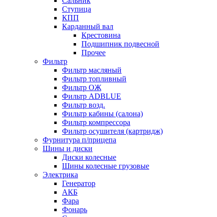
Сальник
Ступица
КПП
Карданный вал
Крестовина
Подшипник подвесной
Прочее
Фильтр
Фильтр масляный
Фильтр топливный
Фильтр ОЖ
Фильтр ADBLUE
Фильтр возд.
Фильтр кабины (салона)
Фильтр компрессора
Фильтр осушителя (картридж)
Фурнитура п/прицепа
Шины и диски
Диски колесные
Шины колесные грузовые
Электрика
Генератор
АКБ
Фара
Фонарь