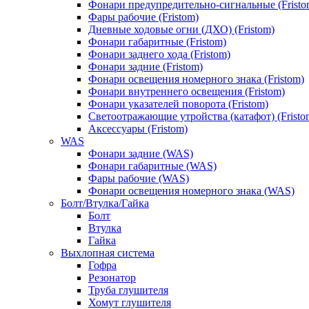
Фонари предупредительно-сигнальные (Fristo
Фары рабочие (Fristom)
Дневные ходовые огни (ДХО) (Fristom)
Фонари габаритные (Fristom)
Фонари заднего хода (Fristom)
Фонари задние (Fristom)
Фонари освещения номерного знака (Fristom)
Фонари внутреннего освещения (Fristom)
Фонари указателей поворота (Fristom)
Светоотражающие утройства (катафот) (Fristo
Аксессуары (Fristom)
WAS
Фонари задние (WAS)
Фонари габаритные (WAS)
Фары рабочие (WAS)
Фонари освещения номерного знака (WAS)
Болт/Втулка/Гайка
Болт
Втулка
Гайка
Выхлопная система
Гофра
Резонатор
Труба глушителя
Хомут глушителя