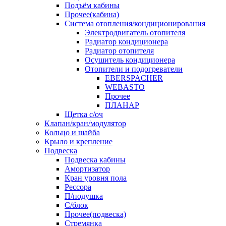
Подъём кабины
Прочее(кабина)
Система отопления/кондиционирования
Электродвигатель отопителя
Радиатор кондиционера
Радиатор отопителя
Осушитель кондиционера
Отопители и подогреватели
EBERSPACHER
WEBASTO
Прочее
ПЛАНАР
Щетка с/оч
Клапан/кран/модулятор
Кольцо и шайба
Крыло и крепление
Подвеска
Подвеска кабины
Амортизатор
Кран уровня пола
Рессора
П/подушка
С/блок
Прочее(подвеска)
Стремянка