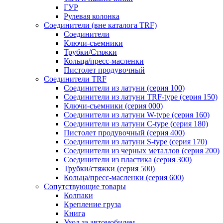
ГУР
Рулевая колонка
Соединители (вне каталога TRF)
Соединители
Ключи-cъемники
Трубки/Стяжки
Кольца/пресс-масленки
Пистолет продувочный
Соединители TRF
Соединители из латуни (серия 100)
Соединители из латуни TRF-type (серия 150)
Ключи-съемники (серия 000)
Соединители из латуни W-type (серия 160)
Соединители из латуни С-type (серия 180)
Пистолет продувочный (серия 400)
Соединители из латуни S-type (серия 170)
Соединители из черных металлов (серия 200)
Соединители из пластика (серия 300)
Трубки/стяжки (серия 500)
Кольца/пресс-масленки (серия 600)
Сопутствующие товары
Колпаки
Крепление груза
Книга
Уход за автомобилем