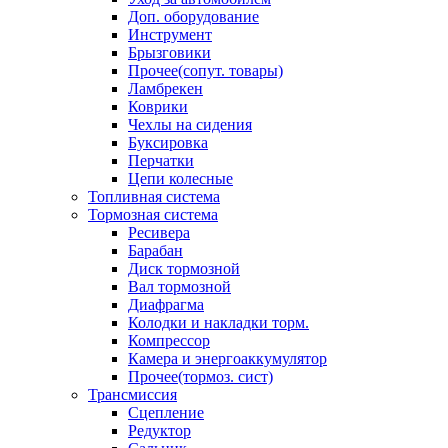
Доп. оборудование
Инструмент
Брызговики
Прочее(сопут. товары)
Ламбрекен
Коврики
Чехлы на сидения
Буксировка
Перчатки
Цепи колесные
Топливная система
Тормозная система
Ресивера
Барабан
Диск тормозной
Вал тормозной
Диафрагма
Колодки и накладки торм.
Компрессор
Камера и энергоаккумулятор
Прочее(тормоз. сист)
Трансмиссия
Сцепление
Редуктор