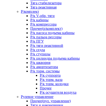
Тяга стабилизатора
Тяга реактивная
Р/комплект
Р/к V-обр. тяги
Р/к кабины
Р/к компрессора
Прочее(р/комплект)
Р/к насоса подъема кабины
Р/к пальца рессоры
Р/к ПГУ
Р/к тяги реактивной
Р/к седла
Р/к ступицы
Р/к цилиндра подъема кабины
Р/к шкворня
Р/к амортизатора
Р/к торм. системы
Р/к суппорта
Р/к торм. вала
Р/к торм. колодки
Прочее
Р/к осушителя воздуха
Рулевое управление
Прочее(рул. управление)
Тяги и наконечники