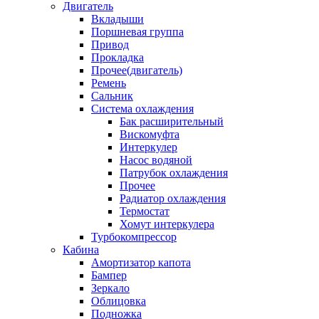
Двигатель
Вкладыши
Поршневая группа
Привод
Прокладка
Прочее(двигатель)
Ремень
Сальник
Система охлаждения
Бак расширительный
Вискомуфта
Интеркулер
Насос водяной
Патрубок охлаждения
Прочее
Радиатор охлаждения
Термостат
Хомут интеркулера
Турбокомпрессор
Кабина
Амортизатор капота
Бампер
Зеркало
Облицовка
Подножка