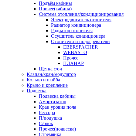
Подъём кабины
Прочее(кабина)
Система отопления/кондиционирования
Электродвигатель отопителя
Радиатор кондиционера
Радиатор отопителя
Осушитель кондиционера
Отопители и подогреватели
EBERSPACHER
WEBASTO
Прочее
ПЛАНАР
Щетка с/оч
Клапан/кран/модулятор
Кольцо и шайба
Крыло и крепление
Подвеска
Подвеска кабины
Амортизатор
Кран уровня пола
Рессора
П/подушка
С/блок
Прочее(подвеска)
Стремянка