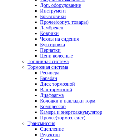
Доп. оборудование
Инструмент
Брызговики
Прочее(сопут. товары)
Ламбрекен
Коврики
Чехлы на сидения
Буксировка
Перчатки
Цепи колесные
Топливная система
Тормозная система
Ресивера
Барабан
Диск тормозной
Вал тормозной
Диафрагма
Колодки и накладки торм.
Компрессор
Камера и энергоаккумулятор
Прочее(тормоз. сист)
Трансмиссия
Сцепление
Редуктор