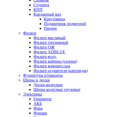
Сальник
Ступица
КПП
Карданный вал
Крестовина
Подшипник подвесной
Прочее
Фильтр
Фильтр масляный
Фильтр топливный
Фильтр ОЖ
Фильтр ADBLUE
Фильтр возд.
Фильтр кабины (салона)
Фильтр компрессора
Фильтр осушителя (картридж)
Фурнитура п/прицепа
Шины и диски
Диски колесные
Шины колесные грузовые
Электрика
Генератор
АКБ
Фара
Фонарь