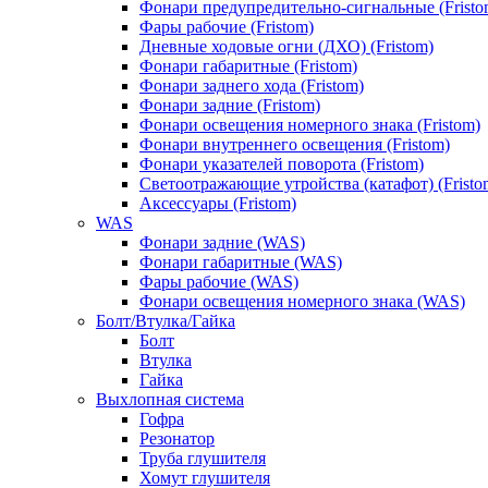
Фонари предупредительно-сигнальные (Fristo
Фары рабочие (Fristom)
Дневные ходовые огни (ДХО) (Fristom)
Фонари габаритные (Fristom)
Фонари заднего хода (Fristom)
Фонари задние (Fristom)
Фонари освещения номерного знака (Fristom)
Фонари внутреннего освещения (Fristom)
Фонари указателей поворота (Fristom)
Светоотражающие утройства (катафот) (Fristo
Аксессуары (Fristom)
WAS
Фонари задние (WAS)
Фонари габаритные (WAS)
Фары рабочие (WAS)
Фонари освещения номерного знака (WAS)
Болт/Втулка/Гайка
Болт
Втулка
Гайка
Выхлопная система
Гофра
Резонатор
Труба глушителя
Хомут глушителя