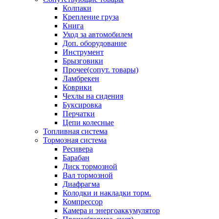
Колпаки
Крепление груза
Книга
Уход за автомобилем
Доп. оборудование
Инструмент
Брызговики
Прочее(сопут. товары)
Ламбрекен
Коврики
Чехлы на сидения
Буксировка
Перчатки
Цепи колесные
Топливная система
Тормозная система
Ресивера
Барабан
Диск тормозной
Вал тормозной
Диафрагма
Колодки и накладки торм.
Компрессор
Камера и энергоаккумулятор