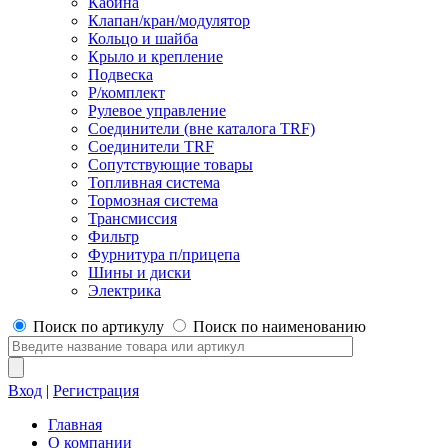
Кабина
Клапан/кран/модулятор
Кольцо и шайба
Крыло и крепление
Подвеска
Р/комплект
Рулевое управление
Соединители (вне каталога TRF)
Соединители TRF
Сопутствующие товары
Топливная система
Тормозная система
Трансмиссия
Фильтр
Фурнитура п/прицепа
Шины и диски
Электрика
Поиск по артикулу
Поиск по наименованию
Вход
|
Регистрация
Главная
О компании