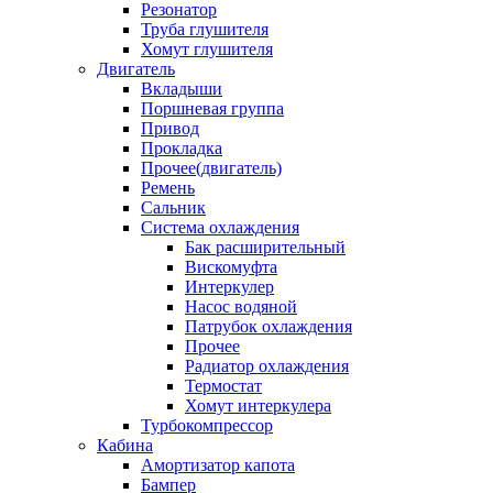
Резонатор
Труба глушителя
Хомут глушителя
Двигатель
Вкладыши
Поршневая группа
Привод
Прокладка
Прочее(двигатель)
Ремень
Сальник
Система охлаждения
Бак расширительный
Вискомуфта
Интеркулер
Насос водяной
Патрубок охлаждения
Прочее
Радиатор охлаждения
Термостат
Хомут интеркулера
Турбокомпрессор
Кабина
Амортизатор капота
Бампер