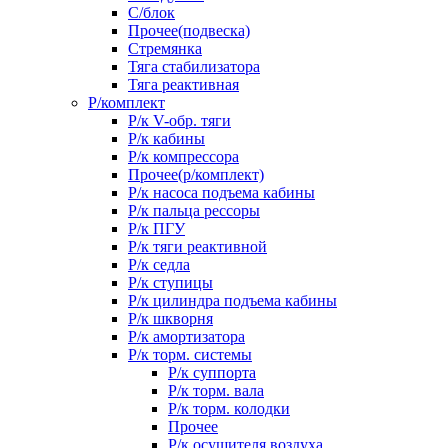
С/блок
Прочее(подвеска)
Стремянка
Тяга стабилизатора
Тяга реактивная
Р/комплект
Р/к V-обр. тяги
Р/к кабины
Р/к компрессора
Прочее(р/комплект)
Р/к насоса подъема кабины
Р/к пальца рессоры
Р/к ПГУ
Р/к тяги реактивной
Р/к седла
Р/к ступицы
Р/к цилиндра подъема кабины
Р/к шкворня
Р/к амортизатора
Р/к торм. системы
Р/к суппорта
Р/к торм. вала
Р/к торм. колодки
Прочее
Р/к осушителя воздуха