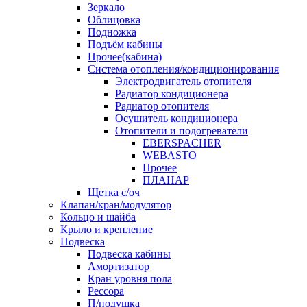
Зеркало
Облицовка
Подножка
Подъём кабины
Прочее(кабина)
Система отопления/кондиционирования
Электродвигатель отопителя
Радиатор кондиционера
Радиатор отопителя
Осушитель кондиционера
Отопители и подогреватели
EBERSPACHER
WEBASTO
Прочее
ПЛАНАР
Щетка с/оч
Клапан/кран/модулятор
Кольцо и шайба
Крыло и крепление
Подвеска
Подвеска кабины
Амортизатор
Кран уровня пола
Рессора
П/подушка