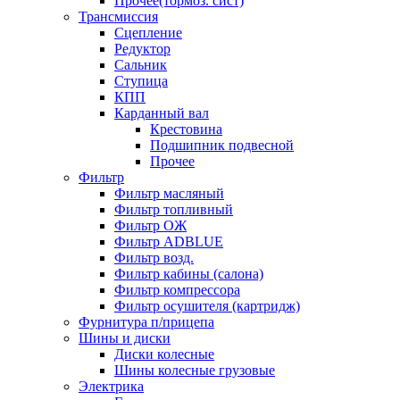
Прочее(тормоз. сист)
Трансмиссия
Сцепление
Редуктор
Сальник
Ступица
КПП
Карданный вал
Крестовина
Подшипник подвесной
Прочее
Фильтр
Фильтр масляный
Фильтр топливный
Фильтр ОЖ
Фильтр ADBLUE
Фильтр возд.
Фильтр кабины (салона)
Фильтр компрессора
Фильтр осушителя (картридж)
Фурнитура п/прицепа
Шины и диски
Диски колесные
Шины колесные грузовые
Электрика