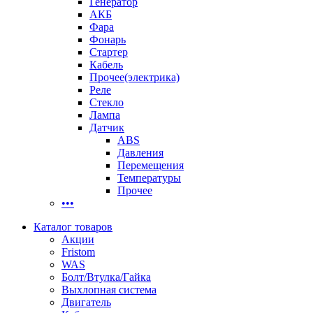
Генератор
АКБ
Фара
Фонарь
Стартер
Кабель
Прочее(электрика)
Реле
Стекло
Лампа
Датчик
ABS
Давления
Перемещения
Температуры
Прочее
•••
Каталог товаров
Акции
Fristom
WAS
Болт/Втулка/Гайка
Выхлопная система
Двигатель