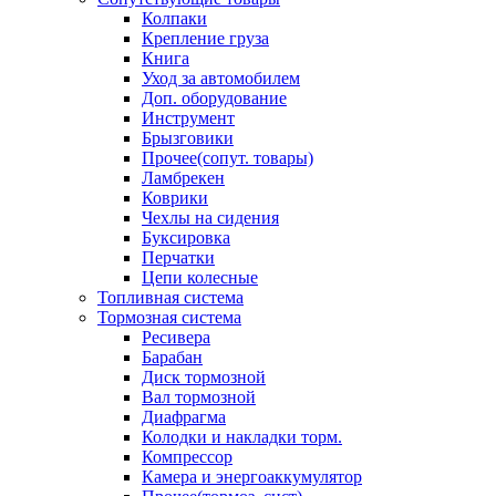
Колпаки
Крепление груза
Книга
Уход за автомобилем
Доп. оборудование
Инструмент
Брызговики
Прочее(сопут. товары)
Ламбрекен
Коврики
Чехлы на сидения
Буксировка
Перчатки
Цепи колесные
Топливная система
Тормозная система
Ресивера
Барабан
Диск тормозной
Вал тормозной
Диафрагма
Колодки и накладки торм.
Компрессор
Камера и энергоаккумулятор