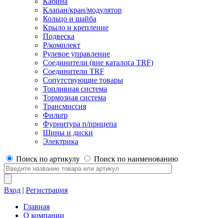
Кабина
Клапан/кран/модулятор
Кольцо и шайба
Крыло и крепление
Подвеска
Р/комплект
Рулевое управление
Соединители (вне каталога TRF)
Соединители TRF
Сопутствующие товары
Топливная система
Тормозная система
Трансмиссия
Фильтр
Фурнитура п/прицепа
Шины и диски
Электрика
Поиск по артикулу
Поиск по наименованию
Вход
|
Регистрация
Главная
О компании