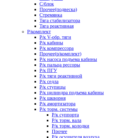
С/блок
Прочее(подвеска)
Стремянка
Тяга стабилизатора
Тяга реактивная
Р/комплект
Р/к V-обр. тяги
Р/к кабины
Р/к компрессора
Прочее(р/комплект)
Р/к насоса подъема кабины
Р/к пальца рессоры
Р/к ПГУ
Р/к тяги реактивной
Р/к седла
Р/к ступицы
Р/к цилиндра подъема кабины
Р/к шкворня
Р/к амортизатора
Р/к торм. системы
Р/к суппорта
Р/к торм. вала
Р/к торм. колодки
Прочее
Р/к осушителя воздуха