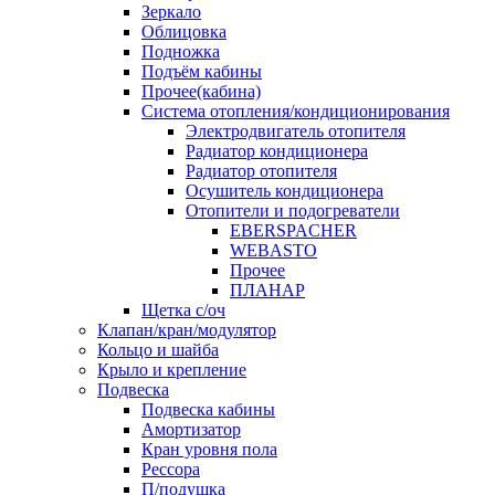
Зеркало
Облицовка
Подножка
Подъём кабины
Прочее(кабина)
Система отопления/кондиционирования
Электродвигатель отопителя
Радиатор кондиционера
Радиатор отопителя
Осушитель кондиционера
Отопители и подогреватели
EBERSPACHER
WEBASTO
Прочее
ПЛАНАР
Щетка с/оч
Клапан/кран/модулятор
Кольцо и шайба
Крыло и крепление
Подвеска
Подвеска кабины
Амортизатор
Кран уровня пола
Рессора
П/подушка