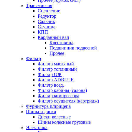
Прочее(тормоз. сист)
Трансмиссия
Сцепление
Редуктор
Сальник
Ступица
КПП
Карданный вал
Крестовина
Подшипник подвесной
Прочее
Фильтр
Фильтр масляный
Фильтр топливный
Фильтр ОЖ
Фильтр ADBLUE
Фильтр возд.
Фильтр кабины (салона)
Фильтр компрессора
Фильтр осушителя (картридж)
Фурнитура п/прицепа
Шины и диски
Диски колесные
Шины колесные грузовые
Электрика