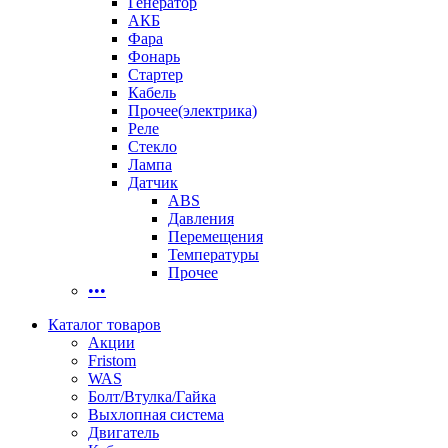
Генератор
АКБ
Фара
Фонарь
Стартер
Кабель
Прочее(электрика)
Реле
Стекло
Лампа
Датчик
ABS
Давления
Перемещения
Температуры
Прочее
•••
Каталог товаров
Акции
Fristom
WAS
Болт/Втулка/Гайка
Выхлопная система
Двигатель