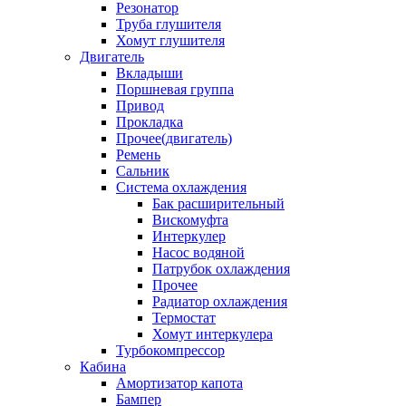
Резонатор
Труба глушителя
Хомут глушителя
Двигатель
Вкладыши
Поршневая группа
Привод
Прокладка
Прочее(двигатель)
Ремень
Сальник
Система охлаждения
Бак расширительный
Вискомуфта
Интеркулер
Насос водяной
Патрубок охлаждения
Прочее
Радиатор охлаждения
Термостат
Хомут интеркулера
Турбокомпрессор
Кабина
Амортизатор капота
Бампер