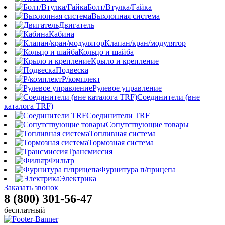
Болт/Втулка/Гайка
Выхлопная система
Двигатель
Кабина
Клапан/кран/модулятор
Кольцо и шайба
Крыло и крепление
Подвеска
Р/комплект
Рулевое управление
Соединители (вне
каталога TRF)
Соединители TRF
Сопутствующие товары
Топливная система
Тормозная система
Трансмиссия
Фильтр
Фурнитура п/прицепа
Электрика
Заказать звонок
8 (800) 301-56-47
бесплатный