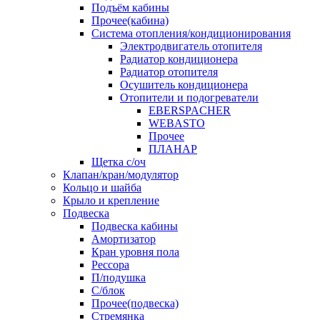
Подъём кабины
Прочее(кабина)
Система отопления/кондиционирования
Электродвигатель отопителя
Радиатор кондиционера
Радиатор отопителя
Осушитель кондиционера
Отопители и подогреватели
EBERSPACHER
WEBASTO
Прочее
ПЛАНАР
Щетка с/оч
Клапан/кран/модулятор
Кольцо и шайба
Крыло и крепление
Подвеска
Подвеска кабины
Амортизатор
Кран уровня пола
Рессора
П/подушка
С/блок
Прочее(подвеска)
Стремянка