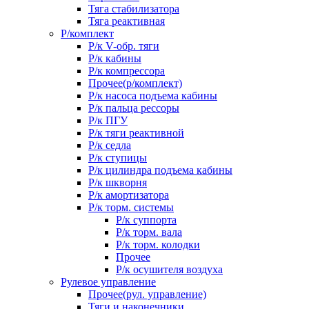
Тяга стабилизатора
Тяга реактивная
Р/комплект
Р/к V-обр. тяги
Р/к кабины
Р/к компрессора
Прочее(р/комплект)
Р/к насоса подъема кабины
Р/к пальца рессоры
Р/к ПГУ
Р/к тяги реактивной
Р/к седла
Р/к ступицы
Р/к цилиндра подъема кабины
Р/к шкворня
Р/к амортизатора
Р/к торм. системы
Р/к суппорта
Р/к торм. вала
Р/к торм. колодки
Прочее
Р/к осушителя воздуха
Рулевое управление
Прочее(рул. управление)
Тяги и наконечники