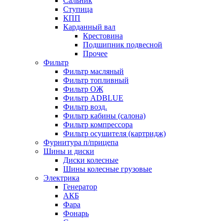
Сальник
Ступица
КПП
Карданный вал
Крестовина
Подшипник подвесной
Прочее
Фильтр
Фильтр масляный
Фильтр топливный
Фильтр ОЖ
Фильтр ADBLUE
Фильтр возд.
Фильтр кабины (салона)
Фильтр компрессора
Фильтр осушителя (картридж)
Фурнитура п/прицепа
Шины и диски
Диски колесные
Шины колесные грузовые
Электрика
Генератор
АКБ
Фара
Фонарь