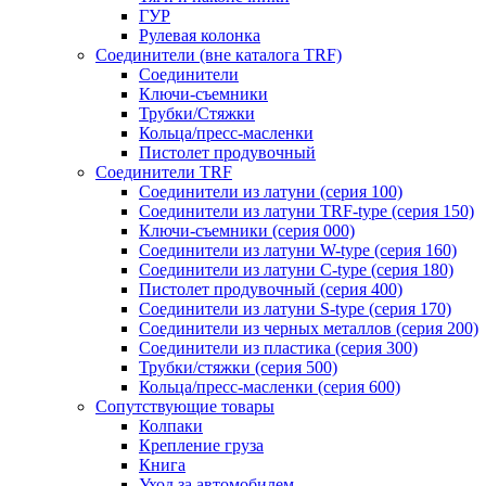
ГУР
Рулевая колонка
Соединители (вне каталога TRF)
Соединители
Ключи-cъемники
Трубки/Стяжки
Кольца/пресс-масленки
Пистолет продувочный
Соединители TRF
Соединители из латуни (серия 100)
Соединители из латуни TRF-type (серия 150)
Ключи-съемники (серия 000)
Соединители из латуни W-type (серия 160)
Соединители из латуни С-type (серия 180)
Пистолет продувочный (серия 400)
Соединители из латуни S-type (серия 170)
Соединители из черных металлов (серия 200)
Соединители из пластика (серия 300)
Трубки/стяжки (серия 500)
Кольца/пресс-масленки (серия 600)
Сопутствующие товары
Колпаки
Крепление груза
Книга
Уход за автомобилем