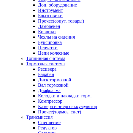
Доп. оборудование
Инструмент
Брызговики
Прочее(сопут. товары)
Ламбрекен
Коврики
Чехлы на сидения
Буксировка
Перчатки
Цепи колесные
Топливная система
Тормозная система
Ресивера
Барабан
Диск тормозной
Вал тормозной
Диафрагма
Колодки и накладки торм.
Компрессор
Камера и энергоаккумулятор
Прочее(тормоз. сист)
Трансмиссия
Сцепление
Редуктор