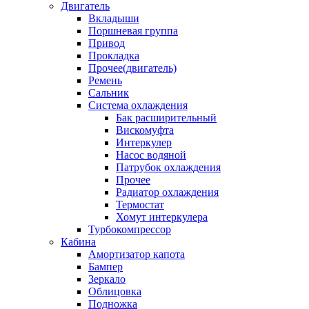
Двигатель
Вкладыши
Поршневая группа
Привод
Прокладка
Прочее(двигатель)
Ремень
Сальник
Система охлаждения
Бак расширительный
Вискомуфта
Интеркулер
Насос водяной
Патрубок охлаждения
Прочее
Радиатор охлаждения
Термостат
Хомут интеркулера
Турбокомпрессор
Кабина
Амортизатор капота
Бампер
Зеркало
Облицовка
Подножка