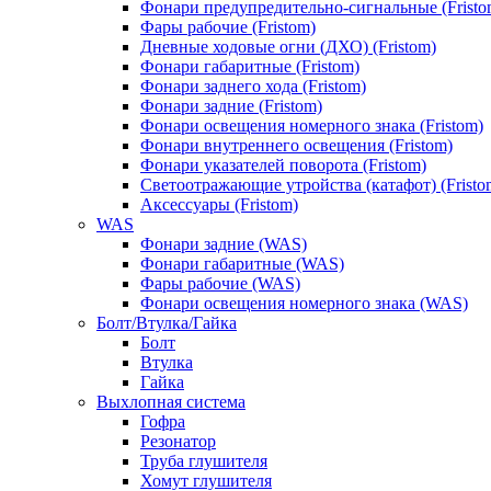
Фонари предупредительно-сигнальные (Fristo
Фары рабочие (Fristom)
Дневные ходовые огни (ДХО) (Fristom)
Фонари габаритные (Fristom)
Фонари заднего хода (Fristom)
Фонари задние (Fristom)
Фонари освещения номерного знака (Fristom)
Фонари внутреннего освещения (Fristom)
Фонари указателей поворота (Fristom)
Светоотражающие утройства (катафот) (Fristo
Аксессуары (Fristom)
WAS
Фонари задние (WAS)
Фонари габаритные (WAS)
Фары рабочие (WAS)
Фонари освещения номерного знака (WAS)
Болт/Втулка/Гайка
Болт
Втулка
Гайка
Выхлопная система
Гофра
Резонатор
Труба глушителя
Хомут глушителя