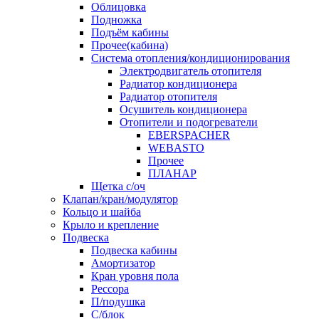
Облицовка
Подножка
Подъём кабины
Прочее(кабина)
Система отопления/кондиционирования
Электродвигатель отопителя
Радиатор кондиционера
Радиатор отопителя
Осушитель кондиционера
Отопители и подогреватели
EBERSPACHER
WEBASTO
Прочее
ПЛАНАР
Щетка с/оч
Клапан/кран/модулятор
Кольцо и шайба
Крыло и крепление
Подвеска
Подвеска кабины
Амортизатор
Кран уровня пола
Рессора
П/подушка
С/блок