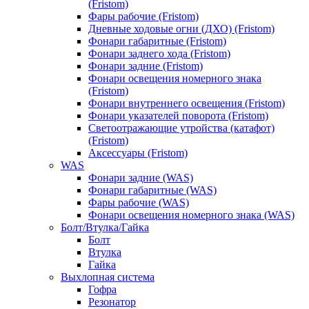
(Fristom)
Фары рабочие (Fristom)
Дневные ходовые огни (ДХО) (Fristom)
Фонари габаритные (Fristom)
Фонари заднего хода (Fristom)
Фонари задние (Fristom)
Фонари освещения номерного знака
(Fristom)
Фонари внутреннего освещения (Fristom)
Фонари указателей поворота (Fristom)
Светоотражающие утройства (катафот)
(Fristom)
Аксессуары (Fristom)
WAS
Фонари задние (WAS)
Фонари габаритные (WAS)
Фары рабочие (WAS)
Фонари освещения номерного знака (WAS)
Болт/Втулка/Гайка
Болт
Втулка
Гайка
Выхлопная система
Гофра
Резонатор