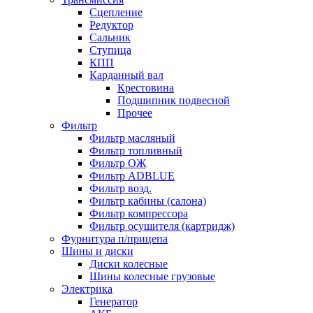
Сцепление
Редуктор
Сальник
Ступица
КПП
Карданный вал
Крестовина
Подшипник подвесной
Прочее
Фильтр
Фильтр масляный
Фильтр топливный
Фильтр ОЖ
Фильтр ADBLUE
Фильтр возд.
Фильтр кабины (салона)
Фильтр компрессора
Фильтр осушителя (картридж)
Фурнитура п/прицепа
Шины и диски
Диски колесные
Шины колесные грузовые
Электрика
Генератор