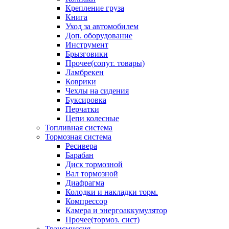
Крепление груза
Книга
Уход за автомобилем
Доп. оборудование
Инструмент
Брызговики
Прочее(сопут. товары)
Ламбрекен
Коврики
Чехлы на сидения
Буксировка
Перчатки
Цепи колесные
Топливная система
Тормозная система
Ресивера
Барабан
Диск тормозной
Вал тормозной
Диафрагма
Колодки и накладки торм.
Компрессор
Камера и энергоаккумулятор
Прочее(тормоз. сист)
Трансмиссия