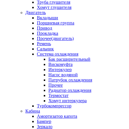
Труба глушителя
Хомут глушителя
Двигатель
Вкладыши
Поршневая группа
Привод
Прокладка
Прочее(двигатель)
Ремень
Сальник
Система охлаждения
Бак расширительный
Вискомуфта
Интеркулер
Насос водяной
Патрубок охлаждения
Прочее
Радиатор охлаждения
Термостат
Хомут интеркулера
Турбокомпрессор
Кабина
Амортизатор капота
Бампер
Зеркало