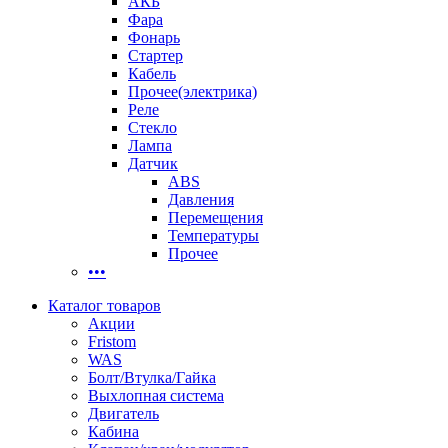
АКБ
Фара
Фонарь
Стартер
Кабель
Прочее(электрика)
Реле
Стекло
Лампа
Датчик
ABS
Давления
Перемещения
Температуры
Прочее
•••
Каталог товаров
Акции
Fristom
WAS
Болт/Втулка/Гайка
Выхлопная система
Двигатель
Кабина