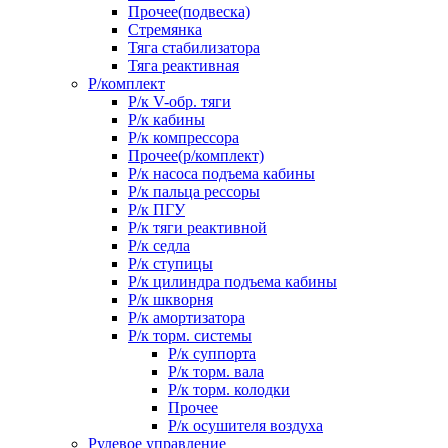
Прочее(подвеска)
Стремянка
Тяга стабилизатора
Тяга реактивная
Р/комплект
Р/к V-обр. тяги
Р/к кабины
Р/к компрессора
Прочее(р/комплект)
Р/к насоса подъема кабины
Р/к пальца рессоры
Р/к ПГУ
Р/к тяги реактивной
Р/к седла
Р/к ступицы
Р/к цилиндра подъема кабины
Р/к шкворня
Р/к амортизатора
Р/к торм. системы
Р/к суппорта
Р/к торм. вала
Р/к торм. колодки
Прочее
Р/к осушителя воздуха
Рулевое управление