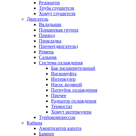
Резонатор
Труба глушителя
Хомут глушителя
Двигатель
Вкладыши
Поршневая группа
Привод
Прокладка
Прочее(двигатель)
Ремень
Сальник
Система охлаждения
Бак расширительный
Вискомуфта
Интеркулер
Насос водяной
Патрубок охлаждения
Прочее
Радиатор охлаждения
Термостат
Хомут интеркулера
Турбокомпрессор
Кабина
Амортизатор капота
Бампер