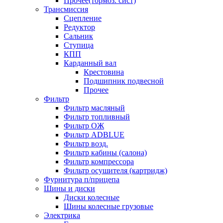
Прочее(тормоз. сист)
Трансмиссия
Сцепление
Редуктор
Сальник
Ступица
КПП
Карданный вал
Крестовина
Подшипник подвесной
Прочее
Фильтр
Фильтр масляный
Фильтр топливный
Фильтр ОЖ
Фильтр ADBLUE
Фильтр возд.
Фильтр кабины (салона)
Фильтр компрессора
Фильтр осушителя (картридж)
Фурнитура п/прицепа
Шины и диски
Диски колесные
Шины колесные грузовые
Электрика