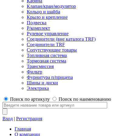
Кабина
Клапан/кран/модулятор
Кольцо и шайба
Крыло и крепление
Подвеска
Р/комплект
Рулевое управление
Соединители (вне каталога TRF)
Соединители TRF
Сопутствующие товары
Топливная система
Тормозная система
Трансмиссия
Фильтр
Фурнитура п/прицепа
Шины и диски
Электрика
Поиск по артикулу
Поиск по наименованию
Вход
|
Регистрация
Главная
О компании