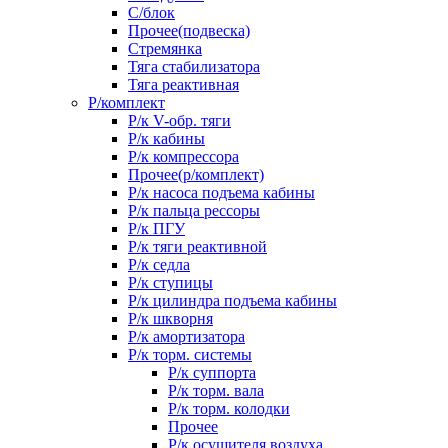
С/блок
Прочее(подвеска)
Стремянка
Тяга стабилизатора
Тяга реактивная
Р/комплект
Р/к V-обр. тяги
Р/к кабины
Р/к компрессора
Прочее(р/комплект)
Р/к насоса подъема кабины
Р/к пальца рессоры
Р/к ПГУ
Р/к тяги реактивной
Р/к седла
Р/к ступицы
Р/к цилиндра подъема кабины
Р/к шкворня
Р/к амортизатора
Р/к торм. системы
Р/к суппорта
Р/к торм. вала
Р/к торм. колодки
Прочее
Р/к осушителя воздуха