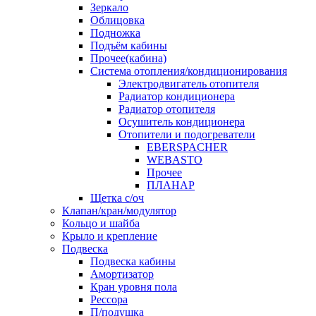
Зеркало
Облицовка
Подножка
Подъём кабины
Прочее(кабина)
Система отопления/кондиционирования
Электродвигатель отопителя
Радиатор кондиционера
Радиатор отопителя
Осушитель кондиционера
Отопители и подогреватели
EBERSPACHER
WEBASTO
Прочее
ПЛАНАР
Щетка с/оч
Клапан/кран/модулятор
Кольцо и шайба
Крыло и крепление
Подвеска
Подвеска кабины
Амортизатор
Кран уровня пола
Рессора
П/подушка