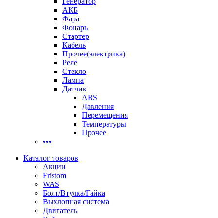
Генератор
АКБ
Фара
Фонарь
Стартер
Кабель
Прочее(электрика)
Реле
Стекло
Лампа
Датчик
ABS
Давления
Перемещения
Температуры
Прочее
•••
Каталог товаров
Акции
Fristom
WAS
Болт/Втулка/Гайка
Выхлопная система
Двигатель