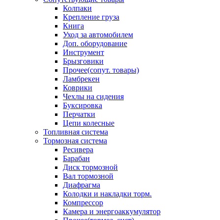
Колпаки
Крепление груза
Книга
Уход за автомобилем
Доп. оборудование
Инструмент
Брызговики
Прочее(сопут. товары)
Ламбрекен
Коврики
Чехлы на сидения
Буксировка
Перчатки
Цепи колесные
Топливная система
Тормозная система
Ресивера
Барабан
Диск тормозной
Вал тормозной
Диафрагма
Колодки и накладки торм.
Компрессор
Камера и энергоаккумулятор