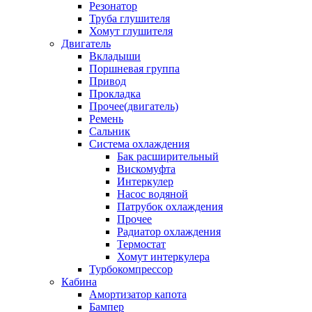
Резонатор
Труба глушителя
Хомут глушителя
Двигатель
Вкладыши
Поршневая группа
Привод
Прокладка
Прочее(двигатель)
Ремень
Сальник
Система охлаждения
Бак расширительный
Вискомуфта
Интеркулер
Насос водяной
Патрубок охлаждения
Прочее
Радиатор охлаждения
Термостат
Хомут интеркулера
Турбокомпрессор
Кабина
Амортизатор капота
Бампер