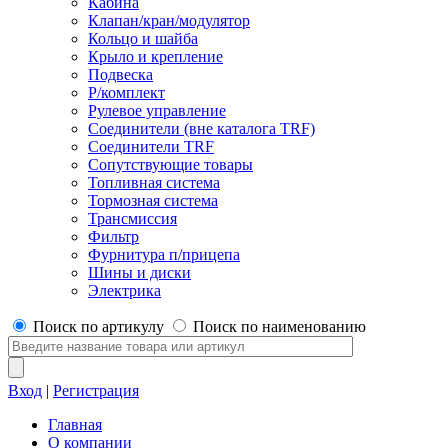
Кабина
Клапан/кран/модулятор
Кольцо и шайба
Крыло и крепление
Подвеска
Р/комплект
Рулевое управление
Соединители (вне каталога TRF)
Соединители TRF
Сопутствующие товары
Топливная система
Тормозная система
Трансмиссия
Фильтр
Фурнитура п/прицепа
Шины и диски
Электрика
Поиск по артикулу
Поиск по наименованию
Вход
|
Регистрация
Главная
О компании