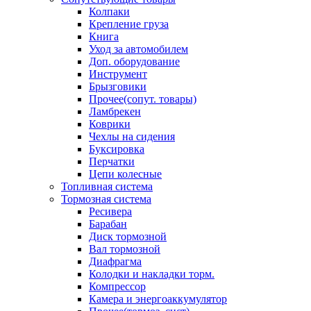
Колпаки
Крепление груза
Книга
Уход за автомобилем
Доп. оборудование
Инструмент
Брызговики
Прочее(сопут. товары)
Ламбрекен
Коврики
Чехлы на сидения
Буксировка
Перчатки
Цепи колесные
Топливная система
Тормозная система
Ресивера
Барабан
Диск тормозной
Вал тормозной
Диафрагма
Колодки и накладки торм.
Компрессор
Камера и энергоаккумулятор