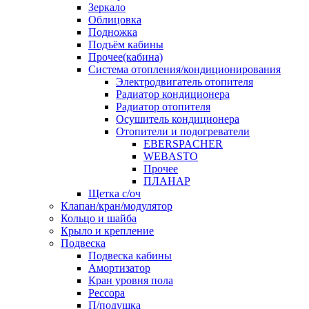
Зеркало
Облицовка
Подножка
Подъём кабины
Прочее(кабина)
Система отопления/кондиционирования
Электродвигатель отопителя
Радиатор кондиционера
Радиатор отопителя
Осушитель кондиционера
Отопители и подогреватели
EBERSPACHER
WEBASTO
Прочее
ПЛАНАР
Щетка с/оч
Клапан/кран/модулятор
Кольцо и шайба
Крыло и крепление
Подвеска
Подвеска кабины
Амортизатор
Кран уровня пола
Рессора
П/подушка