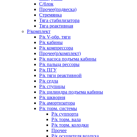
С/блок
Прочее(подвеска)
Стремянка
Тяга стабилизатора
Тяга реактивная
Р/комплект
Р/к V-обр. тяги
Р/к кабины
Р/к компрессора
Прочее(р/комплект)
Р/к насоса подъема кабины
Р/к пальца рессоры
Р/к ПГУ
Р/к тяги реактивной
Р/к седла
Р/к ступицы
Р/к цилиндра подъема кабины
Р/к шкворня
Р/к амортизатора
Р/к торм. системы
Р/к суппорта
Р/к торм. вала
Р/к торм. колодки
Прочее
Р/к осушителя воздуха