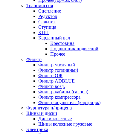
Прочее(тормоз. сист)
Трансмиссия
Сцепление
Редуктор
Сальник
Ступица
КПП
Карданный вал
Крестовина
Подшипник подвесной
Прочее
Фильтр
Фильтр масляный
Фильтр топливный
Фильтр ОЖ
Фильтр ADBLUE
Фильтр возд.
Фильтр кабины (салона)
Фильтр компрессора
Фильтр осушителя (картридж)
Фурнитура п/прицепа
Шины и диски
Диски колесные
Шины колесные грузовые
Электрика