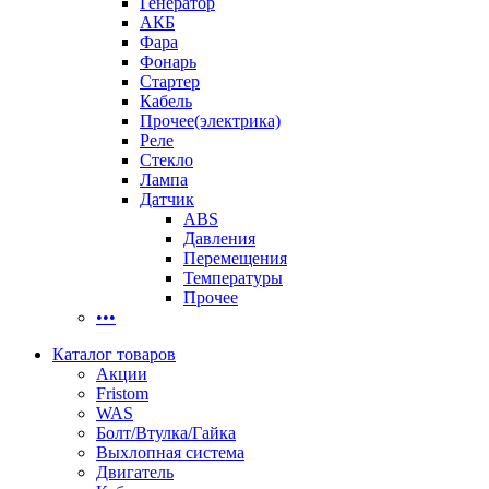
Генератор
АКБ
Фара
Фонарь
Стартер
Кабель
Прочее(электрика)
Реле
Стекло
Лампа
Датчик
ABS
Давления
Перемещения
Температуры
Прочее
•••
Каталог товаров
Акции
Fristom
WAS
Болт/Втулка/Гайка
Выхлопная система
Двигатель