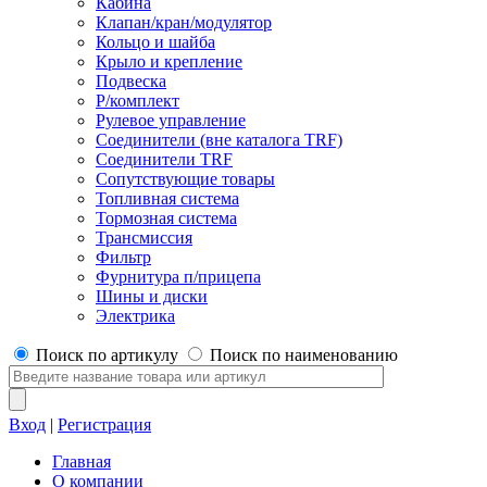
Кабина
Клапан/кран/модулятор
Кольцо и шайба
Крыло и крепление
Подвеска
Р/комплект
Рулевое управление
Соединители (вне каталога TRF)
Соединители TRF
Сопутствующие товары
Топливная система
Тормозная система
Трансмиссия
Фильтр
Фурнитура п/прицепа
Шины и диски
Электрика
Поиск по артикулу
Поиск по наименованию
Вход
|
Регистрация
Главная
О компании