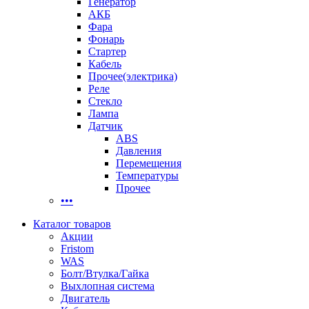
Генератор
АКБ
Фара
Фонарь
Стартер
Кабель
Прочее(электрика)
Реле
Стекло
Лампа
Датчик
ABS
Давления
Перемещения
Температуры
Прочее
•••
Каталог товаров
Акции
Fristom
WAS
Болт/Втулка/Гайка
Выхлопная система
Двигатель