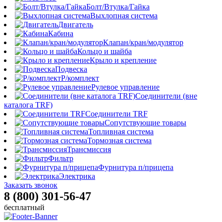
Болт/Втулка/Гайка
Выхлопная система
Двигатель
Кабина
Клапан/кран/модулятор
Кольцо и шайба
Крыло и крепление
Подвеска
Р/комплект
Рулевое управление
Соединители (вне
каталога TRF)
Соединители TRF
Сопутствующие товары
Топливная система
Тормозная система
Трансмиссия
Фильтр
Фурнитура п/прицепа
Электрика
Заказать звонок
8 (800) 301-56-47
бесплатный