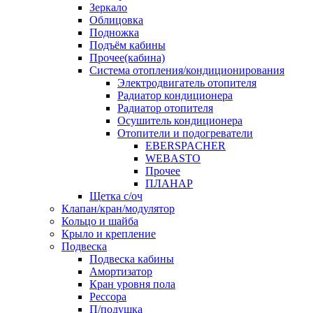
Зеркало
Облицовка
Подножка
Подъём кабины
Прочее(кабина)
Система отопления/кондиционирования
Электродвигатель отопителя
Радиатор кондиционера
Радиатор отопителя
Осушитель кондиционера
Отопители и подогреватели
EBERSPACHER
WEBASTO
Прочее
ПЛАНАР
Щетка с/оч
Клапан/кран/модулятор
Кольцо и шайба
Крыло и крепление
Подвеска
Подвеска кабины
Амортизатор
Кран уровня пола
Рессора
П/подушка