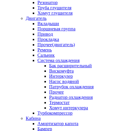
Резонатор
Труба глушителя
Хомут глушителя
Двигатель
Вкладыши
Поршневая группа
Привод
Прокладка
Прочее(двигатель)
Ремень
Сальник
Система охлаждения
Бак расширительный
Вискомуфта
Интеркулер
Насос водяной
Патрубок охлаждения
Прочее
Радиатор охлаждения
Термостат
Хомут интеркулера
Турбокомпрессор
Кабина
Амортизатор капота
Бампер