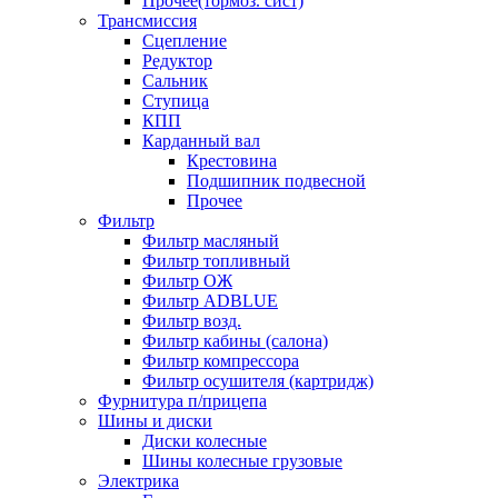
Прочее(тормоз. сист)
Трансмиссия
Сцепление
Редуктор
Сальник
Ступица
КПП
Карданный вал
Крестовина
Подшипник подвесной
Прочее
Фильтр
Фильтр масляный
Фильтр топливный
Фильтр ОЖ
Фильтр ADBLUE
Фильтр возд.
Фильтр кабины (салона)
Фильтр компрессора
Фильтр осушителя (картридж)
Фурнитура п/прицепа
Шины и диски
Диски колесные
Шины колесные грузовые
Электрика