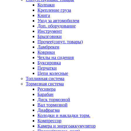
Колпаки
Крепление груза
Книга
Уход за автомобилем
Доп. оборудование
Инструмент
Брызговики
Прочее(сопут. товары)
Ламбрекен
Коврики
Чехлы на сидения
Буксировка
Перчатки
Цепи колесные
Топливная система
Тормозная система
Ресивера
Барабан
Диск тормозной
Вал тормозной
Диафрагма
Колодки и накладки торм.
Компрессор
Камера и энергоаккумулятор