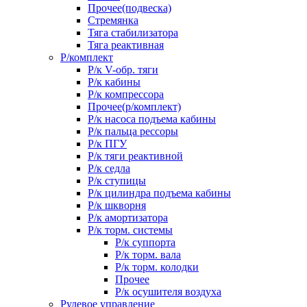
Прочее(подвеска)
Стремянка
Тяга стабилизатора
Тяга реактивная
Р/комплект
Р/к V-обр. тяги
Р/к кабины
Р/к компрессора
Прочее(р/комплект)
Р/к насоса подъема кабины
Р/к пальца рессоры
Р/к ПГУ
Р/к тяги реактивной
Р/к седла
Р/к ступицы
Р/к цилиндра подъема кабины
Р/к шкворня
Р/к амортизатора
Р/к торм. системы
Р/к суппорта
Р/к торм. вала
Р/к торм. колодки
Прочее
Р/к осушителя воздуха
Рулевое управление