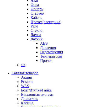
АКБ
Фара
Фонарь
Стартер
Кабель
Прочее(электрика)
Реле
Стекло
Лампа
Датчик
ABS
Давления
Перемещения
Температуры
Прочее
•••
Каталог товаров
Акции
Fristom
WAS
Болт/Втулка/Гайка
Выхлопная система
Двигатель
Кабина