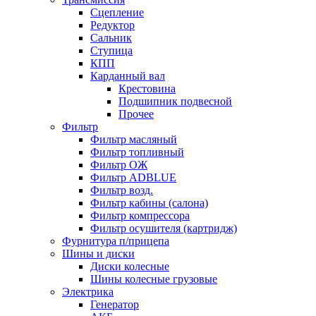
Сцепление
Редуктор
Сальник
Ступица
КПП
Карданный вал
Крестовина
Подшипник подвесной
Прочее
Фильтр
Фильтр масляный
Фильтр топливный
Фильтр ОЖ
Фильтр ADBLUE
Фильтр возд.
Фильтр кабины (салона)
Фильтр компрессора
Фильтр осушителя (картридж)
Фурнитура п/прицепа
Шины и диски
Диски колесные
Шины колесные грузовые
Электрика
Генератор