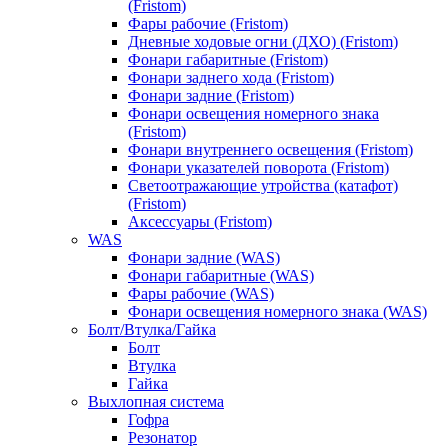
(Fristom)
Фары рабочие (Fristom)
Дневные ходовые огни (ДХО) (Fristom)
Фонари габаритные (Fristom)
Фонари заднего хода (Fristom)
Фонари задние (Fristom)
Фонари освещения номерного знака
(Fristom)
Фонари внутреннего освещения (Fristom)
Фонари указателей поворота (Fristom)
Светоотражающие утройства (катафот)
(Fristom)
Аксессуары (Fristom)
WAS
Фонари задние (WAS)
Фонари габаритные (WAS)
Фары рабочие (WAS)
Фонари освещения номерного знака (WAS)
Болт/Втулка/Гайка
Болт
Втулка
Гайка
Выхлопная система
Гофра
Резонатор