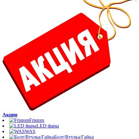
Акции
Fristom
LED фары
WAS
Болт/Втулка/Гайка