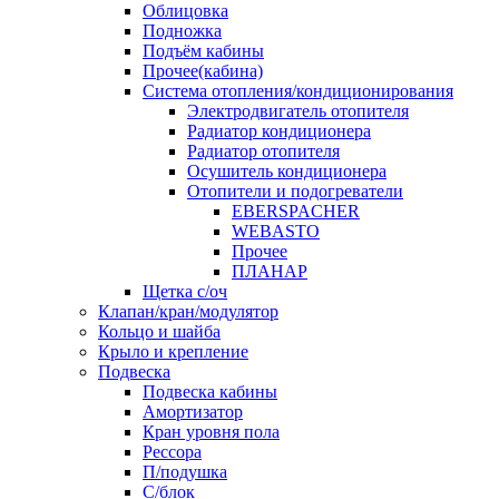
Облицовка
Подножка
Подъём кабины
Прочее(кабина)
Система отопления/кондиционирования
Электродвигатель отопителя
Радиатор кондиционера
Радиатор отопителя
Осушитель кондиционера
Отопители и подогреватели
EBERSPACHER
WEBASTO
Прочее
ПЛАНАР
Щетка с/оч
Клапан/кран/модулятор
Кольцо и шайба
Крыло и крепление
Подвеска
Подвеска кабины
Амортизатор
Кран уровня пола
Рессора
П/подушка
С/блок