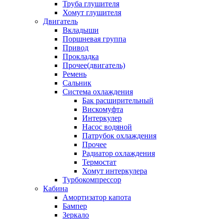
Труба глушителя
Хомут глушителя
Двигатель
Вкладыши
Поршневая группа
Привод
Прокладка
Прочее(двигатель)
Ремень
Сальник
Система охлаждения
Бак расширительный
Вискомуфта
Интеркулер
Насос водяной
Патрубок охлаждения
Прочее
Радиатор охлаждения
Термостат
Хомут интеркулера
Турбокомпрессор
Кабина
Амортизатор капота
Бампер
Зеркало