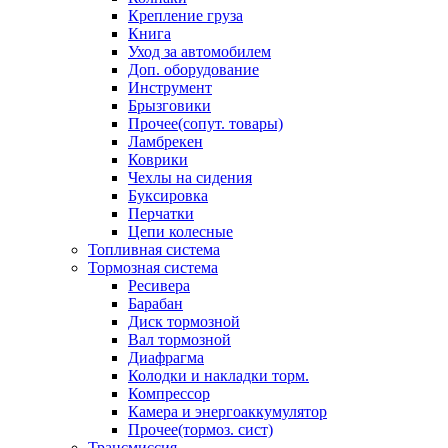
Крепление груза
Книга
Уход за автомобилем
Доп. оборудование
Инструмент
Брызговики
Прочее(сопут. товары)
Ламбрекен
Коврики
Чехлы на сидения
Буксировка
Перчатки
Цепи колесные
Топливная система
Тормозная система
Ресивера
Барабан
Диск тормозной
Вал тормозной
Диафрагма
Колодки и накладки торм.
Компрессор
Камера и энергоаккумулятор
Прочее(тормоз. сист)
Трансмиссия