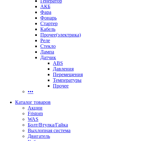
Генератор
АКБ
Фара
Фонарь
Стартер
Кабель
Прочее(электрика)
Реле
Стекло
Лампа
Датчик
ABS
Давления
Перемещения
Температуры
Прочее
•••
Каталог товаров
Акции
Fristom
WAS
Болт/Втулка/Гайка
Выхлопная система
Двигатель