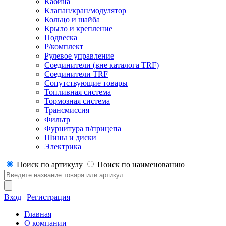
Кабина
Клапан/кран/модулятор
Кольцо и шайба
Крыло и крепление
Подвеска
Р/комплект
Рулевое управление
Соединители (вне каталога TRF)
Соединители TRF
Сопутствующие товары
Топливная система
Тормозная система
Трансмиссия
Фильтр
Фурнитура п/прицепа
Шины и диски
Электрика
Поиск по артикулу
Поиск по наименованию
Вход
|
Регистрация
Главная
О компании