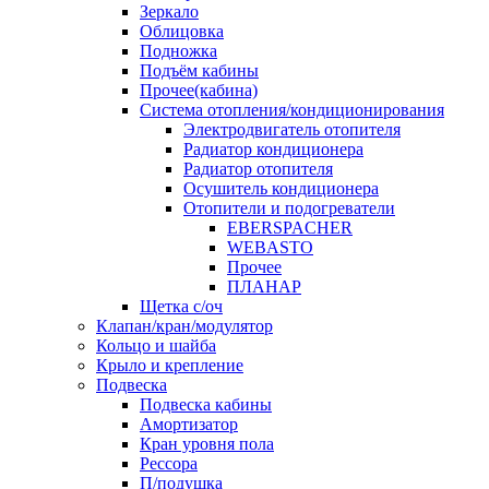
Зеркало
Облицовка
Подножка
Подъём кабины
Прочее(кабина)
Система отопления/кондиционирования
Электродвигатель отопителя
Радиатор кондиционера
Радиатор отопителя
Осушитель кондиционера
Отопители и подогреватели
EBERSPACHER
WEBASTO
Прочее
ПЛАНАР
Щетка с/оч
Клапан/кран/модулятор
Кольцо и шайба
Крыло и крепление
Подвеска
Подвеска кабины
Амортизатор
Кран уровня пола
Рессора
П/подушка