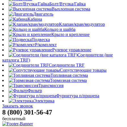
Болт/Втулка/Гайка
Выхлопная система
Двигатель
Кабина
Клапан/кран/модулятор
Кольцо и шайба
Крыло и крепление
Подвеска
Р/комплект
Рулевое управление
Соединители (вне
каталога TRF)
Соединители TRF
Сопутствующие товары
Топливная система
Тормозная система
Трансмиссия
Фильтр
Фурнитура п/прицепа
Электрика
Заказать звонок
8 (800) 301-56-47
бесплатный