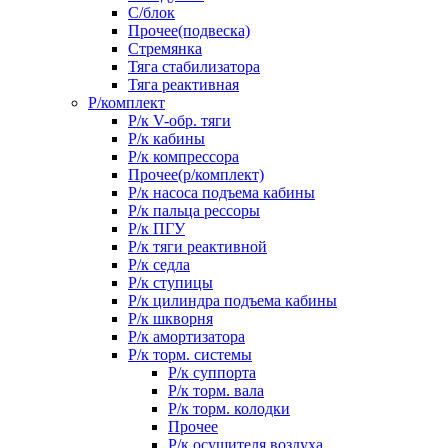
С/блок
Прочее(подвеска)
Стремянка
Тяга стабилизатора
Тяга реактивная
Р/комплект
Р/к V-обр. тяги
Р/к кабины
Р/к компрессора
Прочее(р/комплект)
Р/к насоса подъема кабины
Р/к пальца рессоры
Р/к ПГУ
Р/к тяги реактивной
Р/к седла
Р/к ступицы
Р/к цилиндра подъема кабины
Р/к шкворня
Р/к амортизатора
Р/к торм. системы
Р/к суппорта
Р/к торм. вала
Р/к торм. колодки
Прочее
Р/к осушителя воздуха