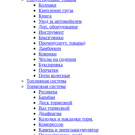
Колпаки
Крепление груза
Книга
Уход за автомобилем
Доп. оборудование
Инструмент
Брызговики
Прочее(сопут. товары)
Ламбрекен
Коврики
Чехлы на сидения
Буксировка
Перчатки
Цепи колесные
Топливная система
Тормозная система
Ресивера
Барабан
Диск тормозной
Вал тормозной
Диафрагма
Колодки и накладки торм.
Компрессор
Камера и энергоаккумулятор