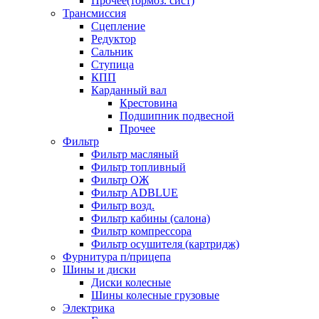
Прочее(тормоз. сист)
Трансмиссия
Сцепление
Редуктор
Сальник
Ступица
КПП
Карданный вал
Крестовина
Подшипник подвесной
Прочее
Фильтр
Фильтр масляный
Фильтр топливный
Фильтр ОЖ
Фильтр ADBLUE
Фильтр возд.
Фильтр кабины (салона)
Фильтр компрессора
Фильтр осушителя (картридж)
Фурнитура п/прицепа
Шины и диски
Диски колесные
Шины колесные грузовые
Электрика