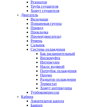
Резонатор
Труба глушителя
Хомут глушителя
Двигатель
Вкладыши
Поршневая группа
Привод
Прокладка
Прочее(двигатель)
Ремень
Сальник
Система охлаждения
Бак расширительный
Вискомуфта
Интеркулер
Насос водяной
Патрубок охлаждения
Прочее
Радиатор охлаждения
Термостат
Хомут интеркулера
Турбокомпрессор
Кабина
Амортизатор капота
Бампер