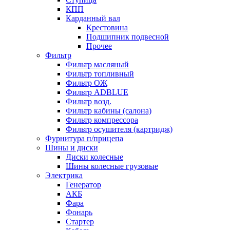
КПП
Карданный вал
Крестовина
Подшипник подвесной
Прочее
Фильтр
Фильтр масляный
Фильтр топливный
Фильтр ОЖ
Фильтр ADBLUE
Фильтр возд.
Фильтр кабины (салона)
Фильтр компрессора
Фильтр осушителя (картридж)
Фурнитура п/прицепа
Шины и диски
Диски колесные
Шины колесные грузовые
Электрика
Генератор
АКБ
Фара
Фонарь
Стартер