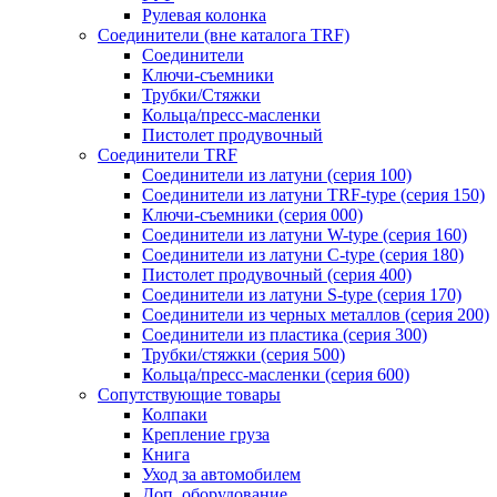
Рулевая колонка
Соединители (вне каталога TRF)
Соединители
Ключи-cъемники
Трубки/Стяжки
Кольца/пресс-масленки
Пистолет продувочный
Соединители TRF
Соединители из латуни (серия 100)
Соединители из латуни TRF-type (серия 150)
Ключи-съемники (серия 000)
Соединители из латуни W-type (серия 160)
Соединители из латуни С-type (серия 180)
Пистолет продувочный (серия 400)
Соединители из латуни S-type (серия 170)
Соединители из черных металлов (серия 200)
Соединители из пластика (серия 300)
Трубки/стяжки (серия 500)
Кольца/пресс-масленки (серия 600)
Сопутствующие товары
Колпаки
Крепление груза
Книга
Уход за автомобилем
Доп. оборудование