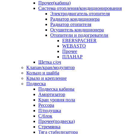
Прочее(кабина)
Система отопления/кондиционирования
Электродвигатель отопителя
Радиатор кондиционера
Радиатор отопителя
Осушитель кондиционера
Отопители и подогреватели
EBERSPACHER
WEBASTO
Прочее
ПЛАНАР
Щетка с/оч
Клапан/кран/модулятор
Кольцо и шайба
Крыло и крепление
Подвеска
Подвеска кабины
Амортизатор
Кран уровня пола
Рессора
П/подушка
С/блок
Прочее(подвеска)
Стремянка
Тяга стабилизатора