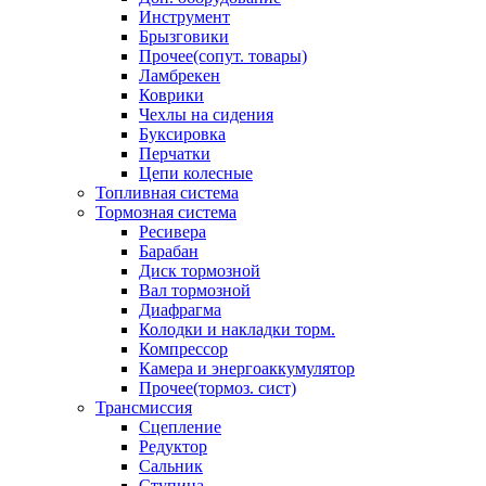
Инструмент
Брызговики
Прочее(сопут. товары)
Ламбрекен
Коврики
Чехлы на сидения
Буксировка
Перчатки
Цепи колесные
Топливная система
Тормозная система
Ресивера
Барабан
Диск тормозной
Вал тормозной
Диафрагма
Колодки и накладки торм.
Компрессор
Камера и энергоаккумулятор
Прочее(тормоз. сист)
Трансмиссия
Сцепление
Редуктор
Сальник
Ступица