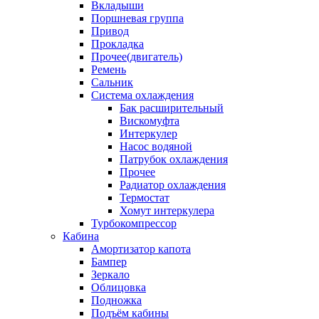
Вкладыши
Поршневая группа
Привод
Прокладка
Прочее(двигатель)
Ремень
Сальник
Система охлаждения
Бак расширительный
Вискомуфта
Интеркулер
Насос водяной
Патрубок охлаждения
Прочее
Радиатор охлаждения
Термостат
Хомут интеркулера
Турбокомпрессор
Кабина
Амортизатор капота
Бампер
Зеркало
Облицовка
Подножка
Подъём кабины