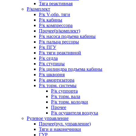
Тяга реактивная
Р/комплект
Р/к V-обр. тяги
Р/к кабины
Р/к компрессора
Прочее(р/комплект)
Р/к насоса подъема кабины
Р/к пальца рессоры
Р/к ПГУ
Р/к тяги реактивной
Р/к седла
Р/к ступицы
Р/к цилиндра подъема кабины
Р/к шкворня
Р/к амортизатора
Р/к торм. системы
Р/к суппорта
Р/к торм. вала
Р/к торм. колодки
Прочее
Р/к осушителя воздуха
Рулевое управление
Прочее(рул. управление)
Тяги и наконечники
ГУР