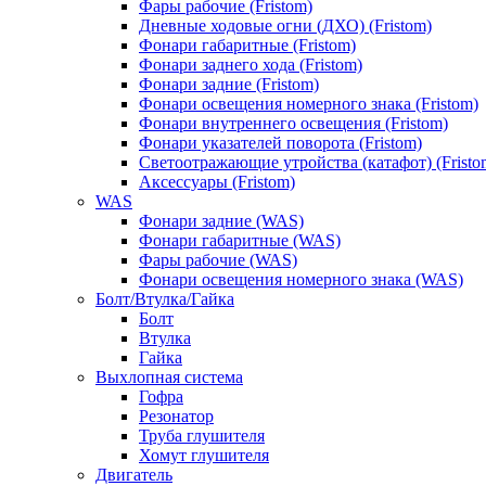
Фары рабочие (Fristom)
Дневные ходовые огни (ДХО) (Fristom)
Фонари габаритные (Fristom)
Фонари заднего хода (Fristom)
Фонари задние (Fristom)
Фонари освещения номерного знака (Fristom)
Фонари внутреннего освещения (Fristom)
Фонари указателей поворота (Fristom)
Светоотражающие утройства (катафот) (Fristo
Аксессуары (Fristom)
WAS
Фонари задние (WAS)
Фонари габаритные (WAS)
Фары рабочие (WAS)
Фонари освещения номерного знака (WAS)
Болт/Втулка/Гайка
Болт
Втулка
Гайка
Выхлопная система
Гофра
Резонатор
Труба глушителя
Хомут глушителя
Двигатель