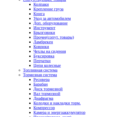
Колпаки
Крепление груза
Книга
Уход за автомобилем
Доп. оборудование
Инструмент
Брызговики
Прочее(сопут. товары)
Ламбрекен
Коврики
Чехлы на сидения
Буксировка
Перчатки
Цепи колесные
Топливная система
Тормозная система
Ресивера
Барабан
Диск тормозной
Вал тормозной
Диафрагма
Колодки и накладки торм.
Компрессор
Камера и энергоаккумулятор