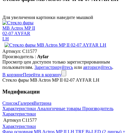
Для увеличения картинки наведите мышкой
Артикул:
C11577
Производитель :
Ayfar
Просмотр цен доступен только зарегистрированным
пользователям.
Зарегистрируйтесь
или
авторизуйтесь
.
В корзине
Перейти в корзину
Стекло фары MB Actros MP II 02-07 AYFAR LH
Модификации
Список
Галерея
Витрина
Характеристики
Аналогичные товары
Производитель
Характеристики
Артикул
C11577
Характеристики
Фара основная MB Actros MP II LH TRF Bi-LED (2 линзы) +