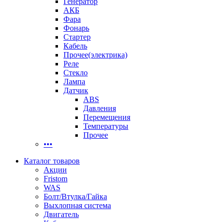
Генератор
АКБ
Фара
Фонарь
Стартер
Кабель
Прочее(электрика)
Реле
Стекло
Лампа
Датчик
ABS
Давления
Перемещения
Температуры
Прочее
•••
Каталог товаров
Акции
Fristom
WAS
Болт/Втулка/Гайка
Выхлопная система
Двигатель