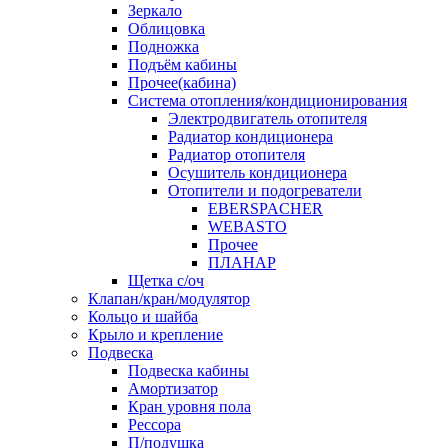
Зеркало
Облицовка
Подножка
Подъём кабины
Прочее(кабина)
Система отопления/кондиционирования
Электродвигатель отопителя
Радиатор кондиционера
Радиатор отопителя
Осушитель кондиционера
Отопители и подогреватели
EBERSPACHER
WEBASTO
Прочее
ПЛАНАР
Щетка с/оч
Клапан/кран/модулятор
Кольцо и шайба
Крыло и крепление
Подвеска
Подвеска кабины
Амортизатор
Кран уровня пола
Рессора
П/подушка