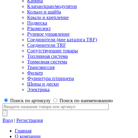
Кабина
Клапан/кран/модулятор
Кольцо и шайба
Крыло и крепление
Подвеска
Р/комплект
Рулевое управление
Соединители (вне каталога TRF)
Соединители TRF
Сопутствующие товары
Топливная система
Тормозная система
Трансмиссия
Фильтр
Фурнитура п/прицепа
Шины и диски
Электрика
Поиск по артикулу
Поиск по наименованию
Вход
|
Регистрация
Главная
О компании