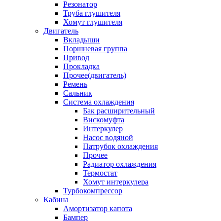
Резонатор
Труба глушителя
Хомут глушителя
Двигатель
Вкладыши
Поршневая группа
Привод
Прокладка
Прочее(двигатель)
Ремень
Сальник
Система охлаждения
Бак расширительный
Вискомуфта
Интеркулер
Насос водяной
Патрубок охлаждения
Прочее
Радиатор охлаждения
Термостат
Хомут интеркулера
Турбокомпрессор
Кабина
Амортизатор капота
Бампер