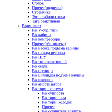
С/блок
Прочее(подвеска)
Стремянка
Тяга стабилизатора
Тяга реактивная
Р/комплект
Р/к V-обр. тяги
Р/к кабины
Р/к компрессора
Прочее(р/комплект)
Р/к насоса подъема кабины
Р/к пальца рессоры
Р/к ПГУ
Р/к тяги реактивной
Р/к седла
Р/к ступицы
Р/к цилиндра подъема кабины
Р/к шкворня
Р/к амортизатора
Р/к торм. системы
Р/к суппорта
Р/к торм. вала
Р/к торм. колодки
Прочее
Р/к осушителя воздуха