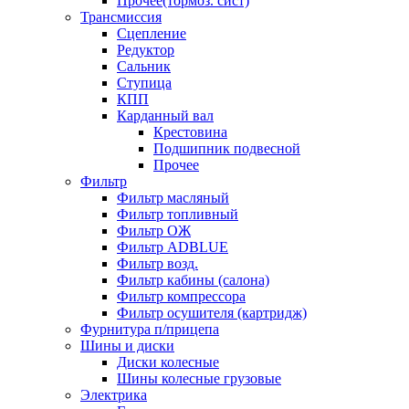
Прочее(тормоз. сист)
Трансмиссия
Сцепление
Редуктор
Сальник
Ступица
КПП
Карданный вал
Крестовина
Подшипник подвесной
Прочее
Фильтр
Фильтр масляный
Фильтр топливный
Фильтр ОЖ
Фильтр ADBLUE
Фильтр возд.
Фильтр кабины (салона)
Фильтр компрессора
Фильтр осушителя (картридж)
Фурнитура п/прицепа
Шины и диски
Диски колесные
Шины колесные грузовые
Электрика